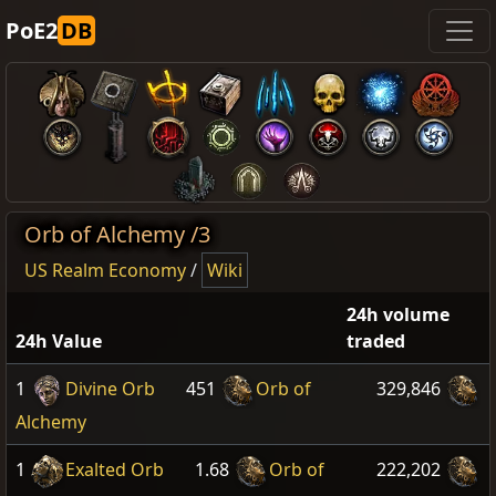
PoE2
DB
Orb of Alchemy /3
US Realm Economy
/
Wiki
24h volume
24h Value
traded
1
Divine Orb
451
Orb of
329,846
Alchemy
1
Exalted Orb
1.68
Orb of
222,202