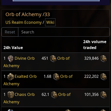
Orb of Alchemy /33
US Realm Economy
/
Wiki
24h volume
24h Value
traded
1
Divine Orb
451
Orb of
329,846
Alchemy
1
Exalted Orb
1.68
Orb of
222,202
Alchemy
1
Chaos Orb
62.1
Orb of
101,356
Alchemy