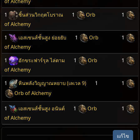
of Alchemy
1
ชิ้นส่วนวิกฤตโบราณ
1
Orb
1
of Alchemy
1
เอสเซนส์ชั้นสูง ย่อยยับ
1
Orb
1
of Alchemy
1
อักขระฟาร์รุล ไล่ตาม
1
Orb
1
of Alchemy
1
หินพลังวิญญาณหยาบ (เลเวล 9)
1
1
Orb of Alchemy
1
เอสเซนส์ชั้นสูง อนันต์
1
Orb
1
of Alchemy
แก้ไข