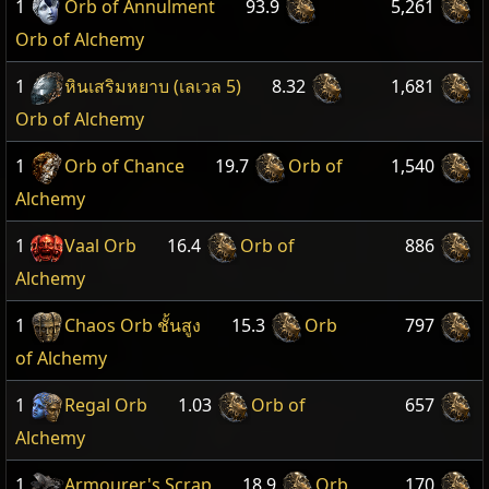
1
Orb of Annulment
93.9
5,261
Orb of Alchemy
1
หินเสริมหยาบ (เลเวล 5)
8.32
1,681
Orb of Alchemy
1
Orb of Chance
19.7
Orb of
1,540
Alchemy
1
Vaal Orb
16.4
Orb of
886
Alchemy
1
Chaos Orb ชั้นสูง
15.3
Orb
797
of Alchemy
1
Regal Orb
1.03
Orb of
657
Alchemy
1
Armourer's Scrap
18.9
Orb
170