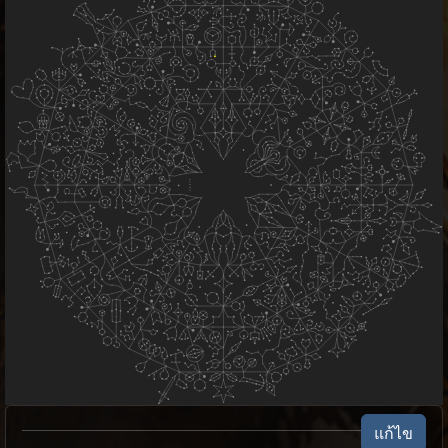
แก้ไข