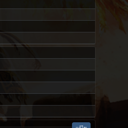
แก้ไข