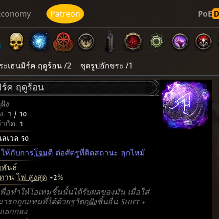
Economy
Patreon
PoE
ระเธนมิร์ค ฤดูร้อน /2
ชุดรูปอักขระ /1
ร์ค ฤดูร้อน
ุฝัง
ง:
1 / 10
ำกัด:
1
เลเวล 50
ให้กับการ
โจมตี
ต่อศัตรูที่ติดสถานะ ลุกไหม้
พันธ์
:
ทาน ไฟ สูงสุด
+2
%
พื่อทำให้ไอเทมชิ้นนั้นได้รับผลของมัน เมื่อใส่
รถถูกแทนที่ได้ด้วยรู
วัตถุฝัง
ชิ้นอื่น Shift +
่อแยกกอง