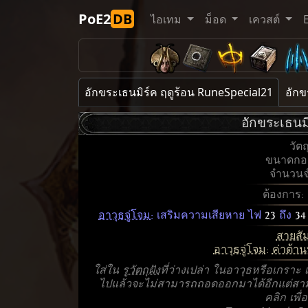
PoE2
DB
ไอเทม
ม็อด
เควสต์
อักขระเธนมิร์ค ฤดูร้อน RuneSpecial21
อักข
อักขระเธนมิ
วัตถ
ขนาดกอ
จำนวนจ
ต้องการ:
อาวุธจู่โจม
: เสริมความเสียหาย ไฟ
23
ถึง
34
สายสัม
อาวุธจู่โจม
:
ค่าต้าน
ใส่ใน รู
วัตถุฝัง
ที่ว่างเปล่า ในอาวุธหรือเกราะ เ
ไปแล้วจะไม่สามารถถอดออกมาได้อีกแต่สามา
คลิก เพื