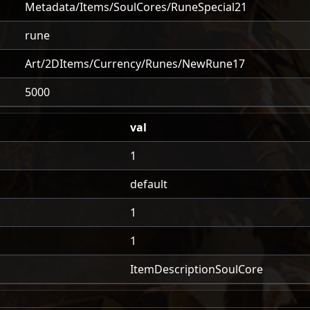
Metadata/Items/SoulCores/RuneSpecial21
rune
Art/2DItems/Currency/Runes/NewRune17
5000
val
1
default
1
1
ItemDescriptionSoulCore