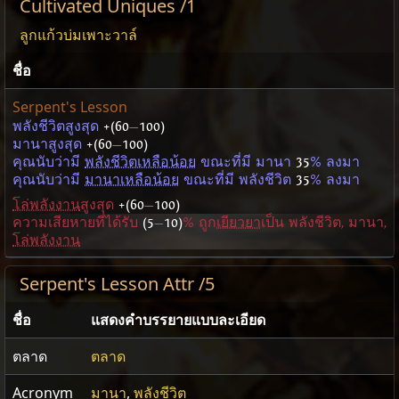
Cultivated Uniques /1
ลูกแก้วบ่มเพาะวาล์
ชื่อ
Serpent's Lesson
พลังชีวิตสูงสุด
+(60
—
100)
มานาสูงสุด
+(60
—
100)
คุณนับว่ามี
พลังชีวิตเหลือน้อย
ขณะที่มี มานา
35
% ลงมา
คุณนับว่ามี
มานาเหลือน้อย
ขณะที่มี พลังชีวิต
35
% ลงมา
โล่พลังงาน
สูงสุด
+(60
—
100)
ความเสียหายที่ได้รับ
(5
—
10)
% ถูก
เยียวยา
เป็น พลังชีวิต, มานา,
โล่พลังงาน
Serpent's Lesson Attr /5
ชื่อ
แสดงคำบรรยายแบบละเอียด
ตลาด
ตลาด
Acronym
มานา
,
พลังชีวิต