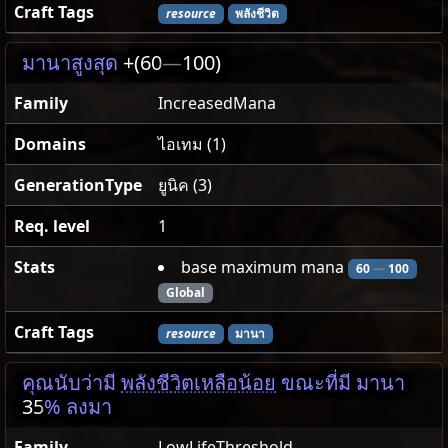
Craft Tags
resource
พลังชีวิต
มานาสูงสุด
+(60
—
100)
Family
IncreasedMana
Domains
ไอเทม (1)
GenerationType
ยูนิค (3)
Req. level
1
Stats
base maximum mana
60
—
100
Global
Craft Tags
resource
มานา
คุณนับว่ามี
พลังชีวิตเหลือน้อย
ขณะที่มี มานา
35
% ลงมา
Family
LowLifeThreshold