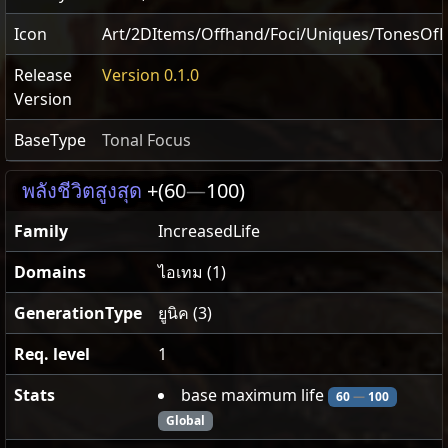
Icon
Art/2DItems/Offhand/Foci/Uniques/TonesOfF
Release
Version 0.1.0
Version
BaseType
Tonal Focus
พลังชีวิตสูงสุด
+(60
—
100)
Family
IncreasedLife
Domains
ไอเทม (1)
GenerationType
ยูนิค (3)
Req. level
1
Stats
base maximum life
60
—
100
Global