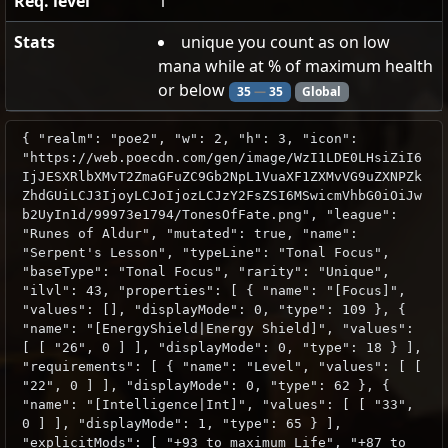
Req. level
1
Stats
unique you count as on low
mana while at % of maximum health
or below
35
—
35
Global
{ "realm": "poe2", "w": 2, "h": 3, "icon":
"https://web.poecdn.com/gen/image/WzI1LDE0LHsiZiI6
IjJESXRlbXMvT2ZmaGFuZC9Gb2NpL1VuaXF1ZXMvVG9uZXNPZk
ZhdGUiLCJ3IjoyLCJoIjozLCJzY2FsZSI6MSwicmVhbG0iOiJw
b2UyIn1d/99973e1794/TonesOfFate.png", "league":
"Runes of Aldur", "mutated": true, "name":
"Serpent's Lesson", "typeLine": "Tonal Focus",
"baseType": "Tonal Focus", "rarity": "Unique",
"ilvl": 43, "properties": [ { "name": "[Focus]",
"values": [], "displayMode": 0, "type": 109 }, {
"name": "[EnergyShield|Energy Shield]", "values":
[ [ "26", 0 ] ], "displayMode": 0, "type": 18 } ],
"requirements": [ { "name": "Level", "values": [ [
"22", 0 ] ], "displayMode": 0, "type": 62 }, {
"name": "[Intelligence|Int]", "values": [ [ "33",
0 ] ], "displayMode": 1, "type": 65 } ],
"explicitMods": [ "+93 to maximum Life", "+87 to