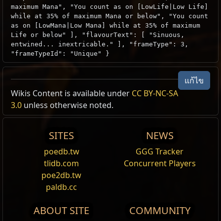
maximum Mana", "You count as on [LowLife|Low Life]
while at 35% of maximum Mana or below", "You count
as on [LowMana|Low Mana] while at 35% of maximum
Life or below" ], "flavourText": [ "Sinuous,
entwined... inextricable." ], "frameType": 3,
"frameTypeId": "Unique" }
แก้ไข
Wikis Content is available under
CC BY-NC-SA
3.0
unless otherwise noted.
SITES
NEWS
poedb.tw
GGG Tracker
tlidb.com
Concurrent Players
poe2db.tw
paldb.cc
ABOUT SITE
COMMUNITY