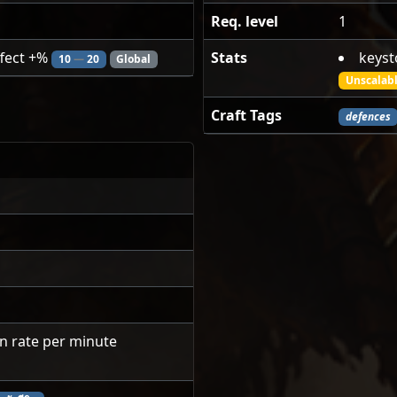
Req. level
1
ffect +%
Stats
keyst
10
—
20
Global
Unscalabl
Craft Tags
defences
on rate per minute