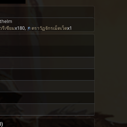
athelm
วรีเซียม
x180
,
ตราวัฏจักรเม็ดเว็ด
x1
0)