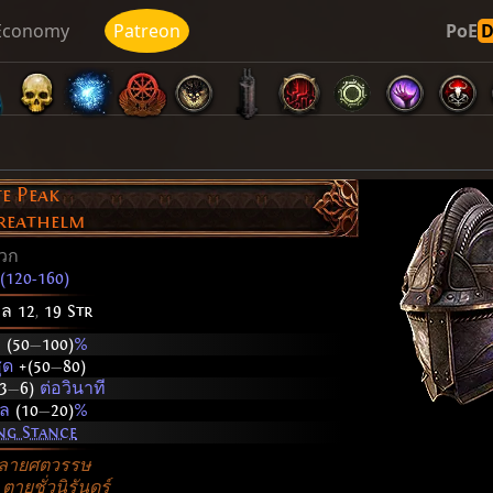
Economy
Patreon
PoE
e Peak
Greathelm
วก
(120-160)
วล 12
,
19 Str
ะ
(50
—
100)
%
สุด
+(50
—
80)
3
—
6)
ต่อวินาที
งผล
(10
—
20)
%
ng Stance
หลายศตวรรษ
 ตายชั่วนิรันดร์