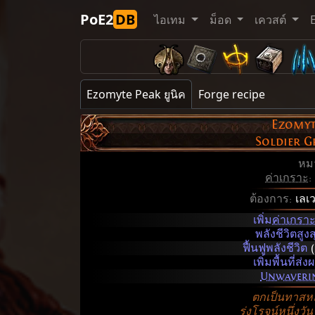
PoE2
DB
ไอเทม
ม็อด
เควสต์
Ezomyte Peak ยูนิค
Forge recipe
Ezomyt
Soldier 
หม
ค่าเกราะ
:
ต้องการ:
เลเ
เพิ่ม
ค่าเกรา
พลังชีวิตสูง
ฟื้นฟูพลังชีวิต
(
เพิ่มพื้นที่ส่
Unwaveri
ตกเป็นทาส
รุ่งโรจน์หนึ่งวัน