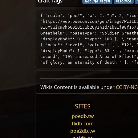
Craft Tags
flat_life_regen
resource
{ "realm": "poe2", "w": 2, "h": 2, "ico
"https://web.poecdn.com/gen/image/WzI1L
SI6MSwicmVhbG0iOiJwb2UyIn1d/1b31f98f15/
Greathelm", "baseType": "Soldier Greath
"displayMode": 0, "type": 109 }, { "nam
{ "name": "Level", "values": [ [ "12", 
"displayMode": 1, "type": 63 } ], "expl
second", "10% increased Area of Effect"
"of glory, an eternity of death." ], "f
Wikis Content is available under
CC BY-NC-
SITES
poedb.tw
tlidb.com
poe2db.tw