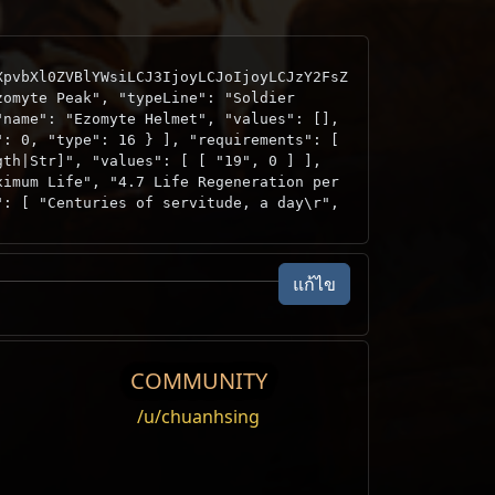
XpvbXl0ZVBlYWsiLCJ3IjoyLCJoIjoyLCJzY2FsZ
zomyte Peak", "typeLine": "Soldier
"name": "Ezomyte Helmet", "values": [],
": 0, "type": 16 } ], "requirements": [
gth|Str]", "values": [ [ "19", 0 ] ],
ximum Life", "4.7 Life Regeneration per
": [ "Centuries of servitude, a day\r",
แก้ไข
COMMUNITY
/u/chuanhsing