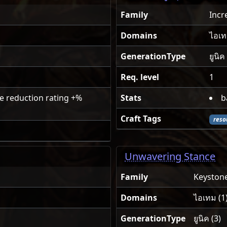
Family
Incr
Domains
ไอเท
GenerationType
ยูนิค
Req. level
1
e reduction rating +%
Stats
b
Craft Tags
reso
Unwavering Stance
Family
Keyston
Domains
ไอเทม (1
GenerationType
ยูนิค (3)