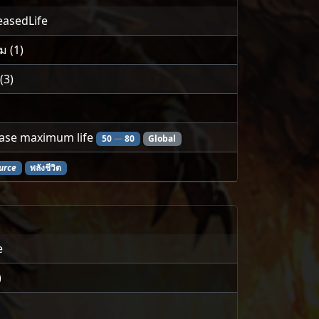
easedLife
ม (1)
 (3)
ase maximum life
50
—
80
Global
urce
พลังชีวิต
e
)