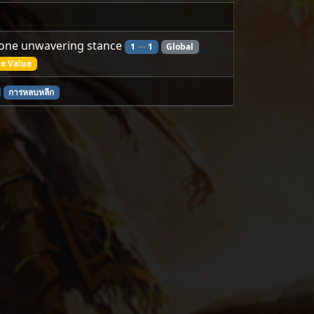
one unwavering stance
1
—
1
Global
e Value
การหลบหลีก