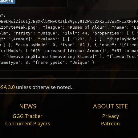
พลังชีวิต
n":
DE0LHsiZiI6IjJESXRlbXMvQXJtb3Vycy9IZWxtZXRzL1VuaXF1ZXMvR
EzomytePeak.png", "league": "Runes of Aldur", "name": "E
elm", "rarity": "Unique", "ilvl": 44, "properties": [ { 
e": "[Armour]", "values": [ [ "129", 1 ] ], "displayMode
0 ] ], "displayMode": 0, "type": 62 }, { "name": "[Stren
icitMods": [ "61% increased [Armour|Armour]", "+57 to ma
, "[UnwaveringStance|Unwavering Stance]" ], "flavourText
rameType": 3, "frameTypeId": "Unique" }
SA 3.0
unless otherwise noted.
NEWS
ABOUT SITE
GGG Tracker
Privacy
Concurrent Players
Patreon