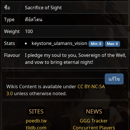
ชื่อ
Sacrifice of Sight
Type
คีย์สโตน
Weight
100
Stats
keystone_ulamans_vision
Min: 0
Max: 0
Flavour
I pledge my soul to you, Sovereign of the Well,
and vow to bring eternal night!
แก้ไข
Wikis Content is available under
CC BY-NC-SA
Faction
คีย์สโตน
3.0
unless otherwise noted.
Vorana:
Knightly Tenets
市集/Trade
Kalguuran
SITES
NEWS
Medved:
Black Scythe Training
市集/Trade
poedb.tw
GGG Tracker
tlidb.com
Concurrent Players