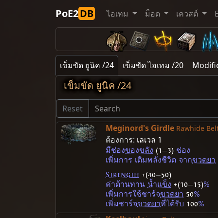
PoE2
DB
ไอเทม
ม็อด
เควสต์
เข็มขัด ยูนิค /24
เข็มขัด ไอเทม /20
Modifi
เข็มขัด ยูนิค /24
Reset
Meginord's Girdle
Rawhide Bel
ต้องการ:
เลเวล 1
มีช่อง
ของขลัง
(1
—
3)
ช่อง
เพิ่มการ เติมพลังชีวิต จาก
ขวดยา
Strength
+(40
—
50)
ค่าต้านทาน
น้ำแข็ง
+(10
—
15)
%
เพิ่มการใช้ชาร์จ
ขวดยา
50
%
เพิ่มชาร์จ
ขวดยา
ที่ได้รับ
100
%