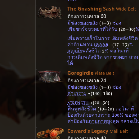
The Gnashing Sash
Wide Belt
ต้องการ:
เลเวล 60
มีช่อง
ของขลัง
(1
—
3)
ช่อง
เพิ่มชาร์จ
ขวดยา
ที่ได้รับ
(20
—
30)
เพิ่มความเร็วในการ เติมพลังชีวิ
ค่าต้านทาน
เคออส
+(17
—
23)
%
สูญเสีย
พลังชีวิต
5
% ต่อวินาที
การเติมพลังชีวิต จากขวดยา สา
ได้
Goregirdle
Plate Belt
ต้องการ:
เลเวล 24
มีช่อง
ของขลัง
(1
—
3)
ช่อง
ค่าเกราะ
+(140
—
180)
Strength
+(20
—
30)
ฟื้นฟูพลังชีวิต
(10
—
20)
ต่อวินาที
ป้องกันด้วย
ค่าเกราะ
200% ของค่า
ค่าป้องกัน
กายภาพ
สูงสุด กลายเป
Coward's Legacy
Mail Belt
ต้องการ:
เลเวล 40