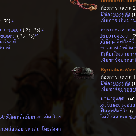
Umbilicus Imm
ต้องการ:
เลเวล 
มีช่อง
ของขลัง
(1
0
—
30)
%
เพิ่มการ เติมมา
จาก
ขวดยา
(-25
—
25)
%
ลดระยะเวลาส่ง
ก
ขวดยา
(-25
—
25)
%
Intelligence
+(
่อวินาที
มิเนียน
มีพลังชีวิ
ินาที
ขวดยาพลังชีวิต 
มิเนียน
ไม่สามาร
เพิ่มชาร์จ
ขวดยา
Byrnabas
Wide 
ต้องการ:
เลเวล 
มีช่อง
ของขลัง
(1
%
เพิ่มชาร์จ
ขวดยา
มานาสูงสุด
+(40
ค่าต้านทาน สาย
%
ฟื้นฟูพลังชีวิต
(7
ลังชีวิตเหลือน้อย
จะ เติม โดย
ไม่ติดสถานะ
ช็อ
าเหลือน้อย
จะ เติม โดยส่งผล