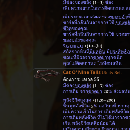
มีช่อง
ของขลัง
(1
—
3)
ช่อง
เพิ่ม
ความยากในการติดสถานะ สต
เพิ่มระยะเวลาส่งผลของ
ของขลัง
ที่
ชาร์จที่กลืนกินจากการใช้
ของขลั
ชีวิต
ของคุณ
ชาร์จที่กลืนกินจากการใช้
ขวดยาพ
ของขลัง
ของคุณ
Strength
+(10
—
30)
สกิลจากหินที่
มีมลทิน
มี
ประสิทธิ
ขณะที่มีผลจาก
ขวดยา
ทุกชนิด
คุณไม่ติดสถานะ
โลหิตมลทิน
Cat O' Nine Tails
Utility Belt
ต้องการ:
เลเวล 55
มีช่อง
ของขลัง
(1
—
3)
ช่อง
การเติม จาก
ขวดยา
20
% ส่งผลทัน
พลังชีวิตสูงสุด
+(120
—
200)
ฟื้นฟูพลังชีวิต
5
% ต่อวินาที หาก
เพิ่มความเร็วในการ เติมพลังชีวิ
การเติมพลังชีวิต ที่ไม่ได้มาจาก
เกิน
พลังชีวิตเหลือน้อย
ได้
เสริมความเสียหาย
ผิวหนาม
กาย