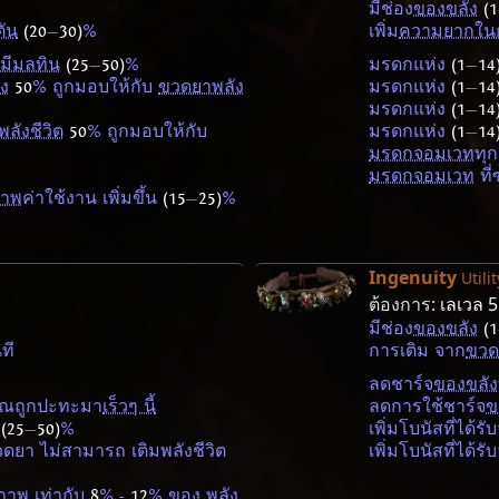
มีช่อง
ของขลัง
(1
ัน
(20
—
30)
%
เพิ่ม
ความยากในก
มีมลทิน
(25
—
50)
%
มรดกแห่ง
(1
—
14
ง
50
% ถูกมอบให้กับ
ขวดยาพลัง
มรดกแห่ง
(1
—
14
มรดกแห่ง
(1
—
14
ลังชีวิต
50
% ถูกมอบให้กับ
มรดกแห่ง
(1
—
14
มรดกจอมเวท
ทุก
มรดกจอมเวท
ที่
ภาพ
ค่าใช้งาน เพิ่มขึ้น
(15
—
25)
%
Ingenuity
Utili
ต้องการ:
เลเวล 
มีช่อง
ของขลัง
(1
ที
การเติม จาก
ขวด
ลดชาร์จ
ของขลัง
คุณถูกปะทะมา
เร็วๆ นี้
ลดการใช้ชาร์จ
ข
ต
(25
—
50)
%
เพิ่มโบนัสที่ได้
ขวดยา ไม่สามารถ เติมพลังชีวิต
เพิ่มโบนัสที่ได้
ภาพ
เท่ากับ
8
% -
12
% ของ พลัง