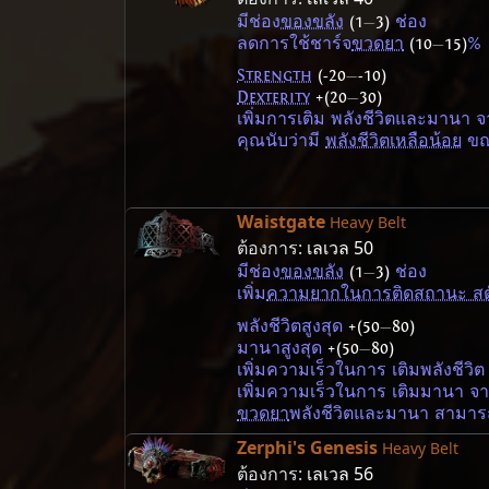
มีช่อง
ของขลัง
(1
—
3)
ช่อง
ลดการใช้ชาร์จ
ขวดยา
(10
—
15)
%
Strength
(-20
—
-10)
Dexterity
+(20
—
30)
เพิ่มการเติม พลังชีวิตและมานา 
คุณนับว่ามี
พลังชีวิตเหลือน้อย
ขณะ
Waistgate
Heavy Belt
ต้องการ:
เลเวล 50
มีช่อง
ของขลัง
(1
—
3)
ช่อง
เพิ่ม
ความยากในการติดสถานะ สต
พลังชีวิตสูงสุด
+(50
—
80)
มานาสูงสุด
+(50
—
80)
เพิ่มความเร็วในการ เติมพลังชีวิ
เพิ่มความเร็วในการ เติมมานา จ
ขวดยา
พลังชีวิตและมานา สามารถ
Zerphi's Genesis
Heavy Belt
ต้องการ:
เลเวล 56