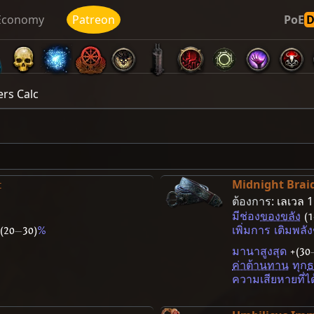
Economy
Patreon
PoE
ers Calc
Midnight Brai
t
ต้องการ:
เลเวล 1
มีช่อง
ของขลัง
(1
(20
—
30)
%
เพิ่มการ เติมพลัง
มานาสูงสุด
+(30
ค่าต้านทาน
ทุก
ธ
ความเสียหายที่ได