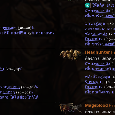
ให้สกิล: เลเ
มีช่อง
ของขลัง
(1
เพิ่มชาร์จ
ของขลั
มานาสูงสุด
+(50
จาก
ขวดยา
(30
—
40)
%
ลดระยะเวลาส่ง
ที่มี พลังชีวิต
75
% ลงมาแทน
ช่อง
ของขลัง
+2
ช
Dexterity
+(15
—
เพิ่มชาร์จ
ของขลั
Headhunter
He
ต้องการ:
เลเวล 
มีช่อง
ของขลัง
(1
ัน
(20
—
30)
%
เพิ่ม
ความยากในก
พลังชีวิตสูงสุด
+(
Strength
+(20
—
ต จาก
ขวดยา
(20
—
30)
%
Dexterity
+(20
—
าก
ขวดยา
(20
—
30)
%
เมื่อคุณสังหาร 
สวมใส่ในช่องใดก็ได้
Mageblood
Hea
ต้องการ:
เลเวล 