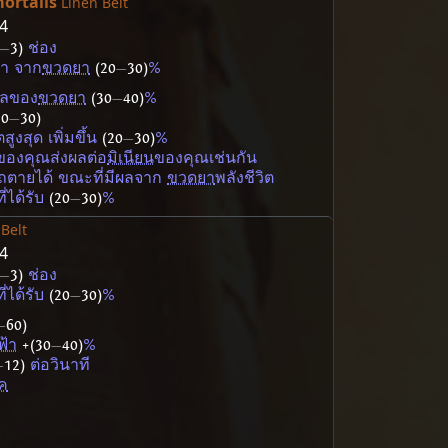
ortalis
Linen Belt
24
—
3)
ช่อง
นา จาก
ขวดยา
(20
—
30)
%
ผลของ
ขวดยา
(30
—
40)
%
20
—
30)
ตสูงสุด เพิ่มขึ้น
(20
—
30)
%
ของคุณส่งผลต่อ
มิเนียน
ของคุณเช่นกัน
ถตายได้ ขณะที่มีผลจาก
ขวดยา
พลังชีวิต
ที่ได้รับ
(20
—
30)
%
Belt
14
—
3)
ช่อง
ที่ได้รับ
(20
—
30)
%
—
60)
ฟ้า
+(30
—
40)
%
—
12)
ต่อวินาที
ค