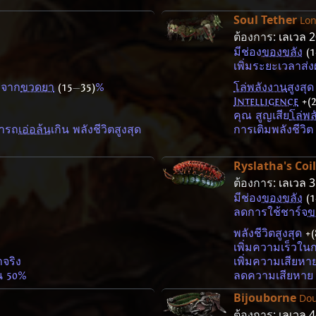
Soul Tether
Lon
ต้องการ:
เลเวล 
มีช่อง
ของขลัง
(1
%
เพิ่มระยะเวลาส่
ต จาก
ขวดยา
(15
—
35)
%
โล่พลังงาน
สูงสุ
Intelligence
+(
คุณ สูญเสีย
โล่พล
มารถ
เอ่อล้น
เกิน พลังชีวิตสูงสุด
การเติมพลังชีวิ
Ryslatha's Coil
ต้องการ:
เลเวล 
มีช่อง
ของขลัง
(1
ลดการใช้ชาร์จ
ข
พลังชีวิตสูงสุด
+(
เพิ่มความเร็วในก
จริง
เพิ่มความเสียห
็น 50%
ลดความเสียหา
Bijouborne
Dou
ต้องการ:
เลเวล 