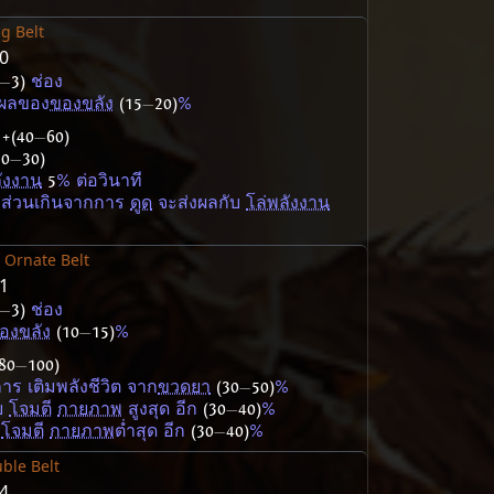
g Belt
20
—
3)
ช่อง
งผลของ
ของขลัง
(15
—
20)
%
ด
+(40
—
60)
20
—
30)
ังงาน
5
% ต่อวินาที
ต ส่วนเกินจากการ
ดูด
จะส่งผลกับ
โล่พลังงาน
Ornate Belt
31
—
3)
ช่อง
องขลัง
(10
—
15)
%
80
—
100)
าร เติมพลังชีวิต จาก
ขวดยา
(30
—
50)
%
าย
โจมตี
กายภาพ
สูงสุด อีก
(30
—
40)
%
ย
โจมตี
กายภาพ
ต่ำสุด อีก
(30
—
40)
%
ble Belt
44