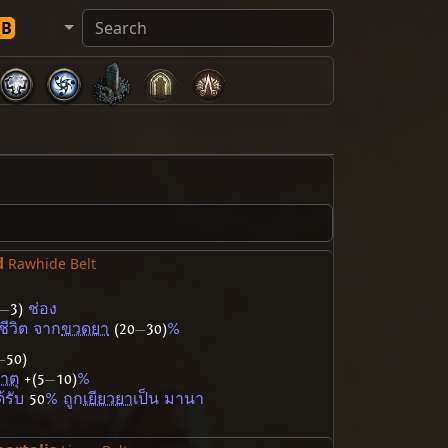
DB
d
Rawhide Belt
—
3)
ช่อง
ชีวิต จาก
ขวดยา
(20
—
30)
%
—
50)
าตุ
+(5
—
10)
%
้รับ
50
% ถูก
เยียวยา
เป็น มานา