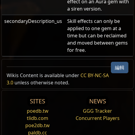
effect on an Aura gem with
a siren version.
secondaryDescription_us
Skill effects can only be
applied to one gem at a
time but can be reclaimed
and moved between gems
for free.
光環效果．魑魅海妖
編輯
光環外觀
,
亞特蘭提斯
Wikis Content is available under
CC BY-NC-SA
Cost:
125
3.0
unless otherwise noted.
你的光環特效替換為魑魅海妖。
Siren Aura Effect
SITES
NEWS
poedb.tw
GGG Tracker
tlidb.com
Concurrent Players
poe2db.tw
名稱
顯示物品素質
paldb.cc