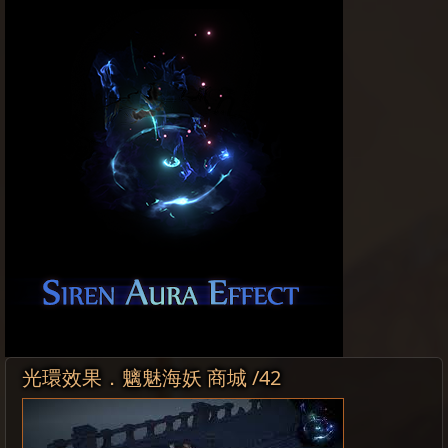
光環效果．魑魅海妖 商城 /42