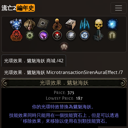
流亡2
編年史
光環效果．魑魅海妖 商城 /42
光環效果．魑魅海妖 MicrotransactionSirenAuraEffect /7
光環效果．魑魅海妖
Price:
375
Lowest Price:
187
你的光環特效替換為魑魅海妖。
技能效果同時只能用在一個技能寶石上，但是可以透過
「移除效果」來移除以使用在別顆技能寶石。