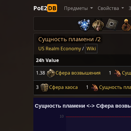
PoE2
DB
Предметы
Свойства
Сущность пламени /2
US Realm Economy
/
Wiki
24h Value
1.38
Сфера возвышения
1
Сущ
3
Сфера хаоса
1
Сущность пл