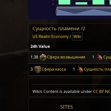
Сущность пламени /2
US Realm Economy
/
Wiki
24h Value
1.38
Сфера возвышения
1
Сущ
3
Сфера хаоса
1
Сущность пл
Wikis Content is available under
CC BY-NC-
SITES