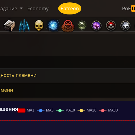
Задание
Economy
Patreon
PoE
ность пламени
амени