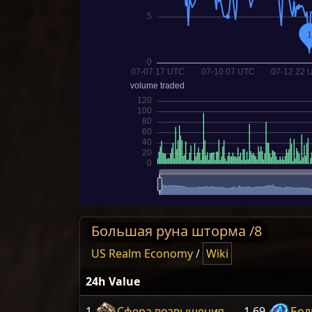
Большая руна шторма /8
US Realm Economy
/
Wiki
24h Value
1
Сфера возвышения
1.69
Бол