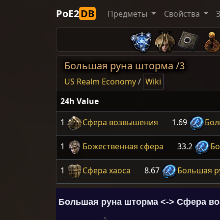
PoE2
DB
Предметы
Свойства
Большая руна шторма /3
US Realm Economy
/
Wiki
24h Value
1
Сфера возвышения
1.69
Бол
1
Божественная сфера
33.2
Бо
1
Сфера хаоса
8.67
Большая р