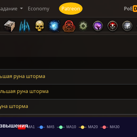
Задание
Economy
Patreon
PoE
ьшая руна шторма
льшая руна шторма
уна шторма