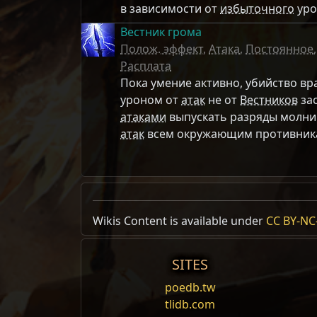
в зависимости от
избыточного
уро
Вестник грома
Полож. эффект
,
Атака
,
Постоянное
Расплата
Пока умение активно, убийство вр
уроном от
атак
не от
Вестников
за
атаками
выпускать разряды молнии
атак
всем окружающим противник
Wikis Content is available under
CC BY-NC-
Умения-
Умения Вестников – разновидность
посто
SITES
дарует мощные эффекты
poedb.tw
Грядущее бедствие
Доспех г
tlidb.com
Требуется:
Уровень 65
,
67 Си