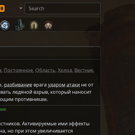
DB
а
,
Постоянное
,
Область
,
Холод
,
Вестник
,
о,
разбивание
врага
ударом
атаки
не от
вать ледяной взрыв, который наносит
ющим противникам.
ник
естников. Активируемые ими эффекты
на, но при этом увеличивается