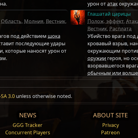
на.
урон от
атак
окружа
Глашатай царицы
,
Область
,
Молния
,
Вестник
,
Полож. эффект
,
Атак
Вестник
,
Расплата
агов под действием
шока
Убийство врага под
ставит последующие удары
кровавый взрыв, н
, которые наносят урон от
окружающим противн
ам.
оружии
героя, но о
взорвавшегося враг
обычным или волш
SA 3.0
unless otherwise noted.
вестники
янного
положительного эффекта, который
NEWS
ABOUT SITE
 при убийстве врагов.
GGG Tracker
Privacy
Большая руна стре
ероя
Concurrent Players
Patreon
ла
,
67 Ловк.
Размер стопки:
1 / 1