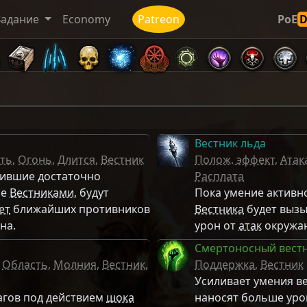
Задание
Economy
Patreon
PoE
Вестник льда
ть
,
Огонь
,
Длится
,
Вестник
Полож. эффект
,
Атак
чившие достаточно
Расплата
не
Вестниками
, будут
Пока умение активн
ет
ближайших противников
Вестника
будет вызы
на.
урон от
атак
окружа
Смертоносный вест
,
Область
,
Молния
,
Вестник
,
Поддержка
,
Вестник
Усиливает умения в
агов под действием
шока
наносят больше уро