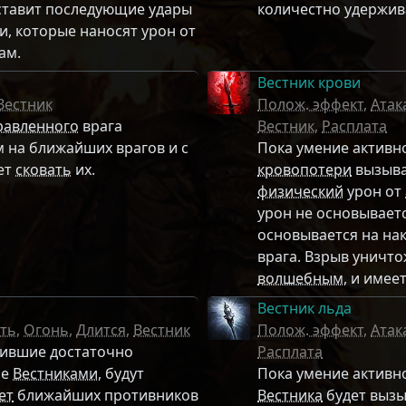
ставит последующие удары
количестно удержи
, которые наносят урон от
ам.
Вестник крови
Вестник
Полож. эффект
,
Атак
равленного
врага
Вестник
,
Расплата
 на ближайших врагов и с
Пока умение активно
ет
сковать
их.
кровопотери
вызыва
физический
урон от
урон не основывает
основывается на н
врага. Взрыв уничт
волшебным
, и имее
Вестник льда
ть
,
Огонь
,
Длится
,
Вестник
Полож. эффект
,
Атак
чившие достаточно
Расплата
не
Вестниками
, будут
Пока умение активн
ет
ближайших противников
Вестника
будет вызы