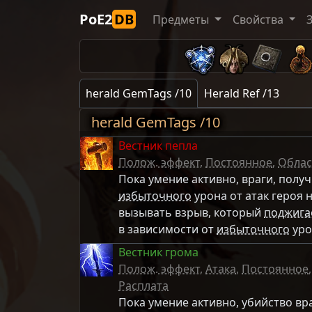
PoE2
DB
Предметы
Свойства
herald GemTags /10
Herald Ref /13
herald GemTags /10
Вестник пепла
Полож. эффект
,
Постоянное
,
Облас
Пока умение активно, враги, полу
избыточного
урона от атак героя 
вызывать взрыв, который
поджига
в зависимости от
избыточного
уро
Вестник грома
Полож. эффект
,
Атака
,
Постоянное
Расплата
Пока умение активно, убийство вр