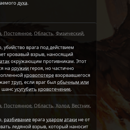
ваемого
духа
.
а
,
Постоянное
,
Область
,
Физический
,
, убийство врага под действием
ет кровавый взрыв, наносящий
атак
окружающим противникам. Этот
ся на
оружии
героя, но частично
акопленной
кровопотере
взорвавшегося
ожает
труп
, если враг был
обычным или
т шанс
усугубить
кровотечение
.
а
,
Постоянное
,
Область
,
Холод
,
Вестник
,
о,
разбивание
врага
ударом
атаки
не от
вать ледяной взрыв, который наносит