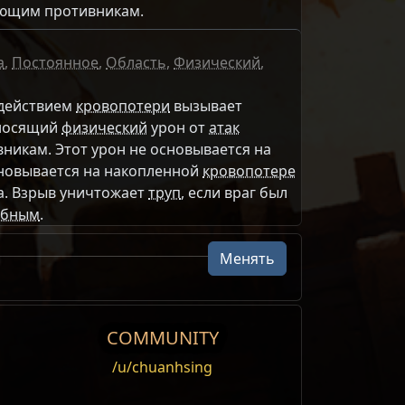
ющим противникам.
а
,
Постоянное
,
Область
,
Физический
,
 действием
кровопотери
вызывает
аносящий
физический
урон от
атак
икам. Этот урон не основывается на
сновывается на накопленной
кровопотере
а. Взрыв уничтожает
труп
, если враг был
ебным
.
Менять
COMMUNITY
/u/chuanhsing
мления
0