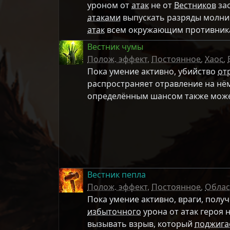
уроном от
атак
не от
Вестников
за
атаками
выпускать разряды молнии
атак
всем окружающим противник
Вестник чумы
Полож. эффект
,
Постоянное
,
Хаос
,
Пока умение активно, убийство
от
распространяет отравление на нём
определённым шансом также мож
Вестник пепла
Полож. эффект
,
Постоянное
,
Облас
Пока умение активно, враги, полу
избыточного
урона от атак героя 
вызывать взрыв, который
поджига