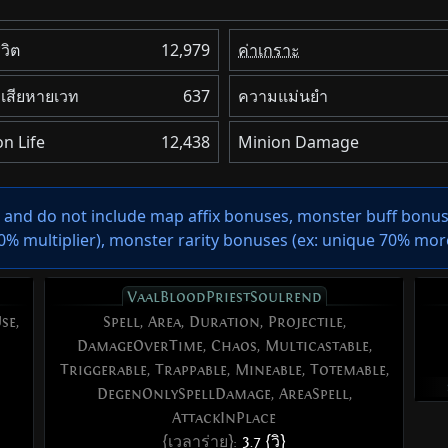
วิต
12,979
ค่าเกราะ
เสียหายเวท
637
ความแม่นยำ
n Life
12,438
Minion Damage
s and do not include map affix bonuses, monster buff bonuse
 multiplier), monster rarity bonuses (ex:
unique 70% mor
VaalBloodPriestSoulrend
se,
Spell, Area, Duration, Projectile,
DamageOverTime, Chaos, Multicastable,
Triggerable, Trappable, Mineable, Totemable,
DegenOnlySpellDamage, AreaSpell,
AttackInPlace
{เวลาร่าย}:
3.7
{วิ}