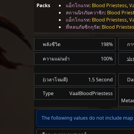
Packs
แอ็กโกแรท
:
Blood Priestess
,
Va
สถานนิรภัยควาชิก
:
Blood Pries
แอ็กโกแรท
:
Blood Priestess
,
Va
ที่หลบภัยซิกกุรัต
:
Blood Prieste
พลังชีวิต
198%
กา
ความแม่นยำ
100%
ปะ
{เวลาโจมตี}
1.5 Second
Da
Type
VaalBloodPriestess
Meta
The following values do not include map 