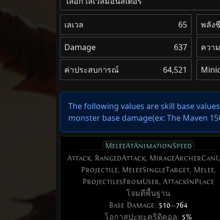
เลือก เลเวลมอนสเตอร์
เลเวล
65
พลังชี
Damage
637
ความ
ค่าประสบการณ์
64,521
Minio
The following values are skill base value
monster base damage(ex: The Maven 150%
MeleeAtAnimationSpeed
Attack, RangedAttack, MirageArcherCanU
Projectile, MeleeSingleTarget, Melee,
ProjectilesFromUser, AttackInPlace
โจมตีพื้นฐาน
Base Damage:
510
—
764
โอกาส
ปะทะคริติคอล
:
5%