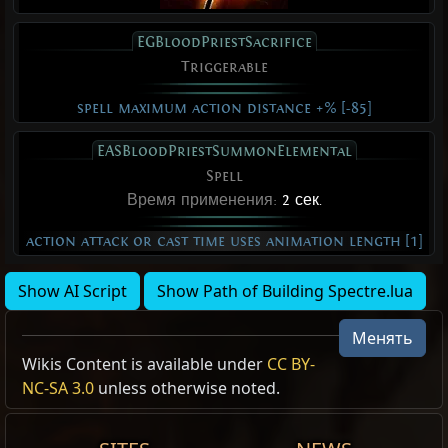
EGBloodPriestSacrifice
Triggerable
spell maximum action distance +% [-85]
EASBloodPriestSummonElemental
Spell
Время применения:
2 сек.
action attack or cast time uses animation length [1]
Show AI Script
Show Path of Building Spectre.lua
Жрица крови
Жрица крови
Менять
Wikis Content is available under
CC BY-
Гуманоид
Гуманоид
NC-SA 3.0
unless otherwise noted.
Blood Priestess
Blood Priestess