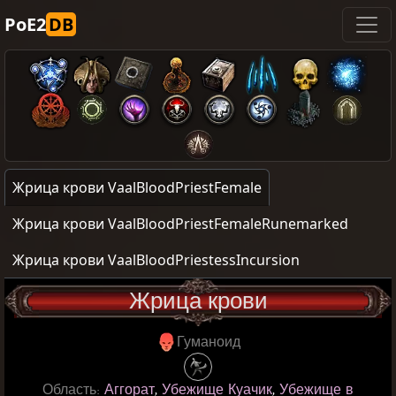
PoE2
DB
Жрица крови VaalBloodPriestFemale
Жрица крови VaalBloodPriestFemaleRunemarked
Жрица крови VaalBloodPriestessIncursion
Жрица крови
Гуманоид
Область:
Аггорат
,
Убежище Куачик
,
Убежище в