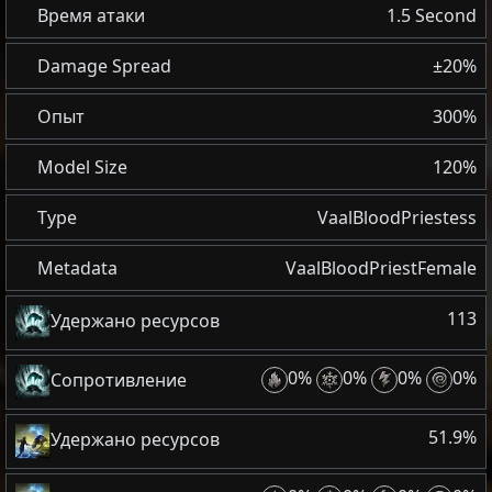
Время атаки
1.5 Second
Damage Spread
±20%
Опыт
300%
Model Size
120%
Type
VaalBloodPriestess
Metadata
VaalBloodPriestFemale
113
Удержано ресурсов
0%
0%
0%
0%
Сопротивление
51.9%
Удержано ресурсов