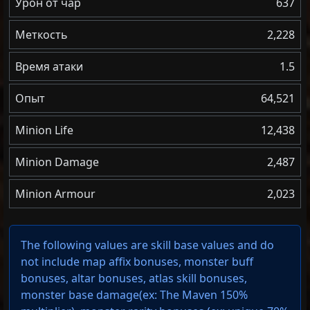
Урон от чар
637
Меткость
2,228
Время атаки
1.5
Опыт
64,521
Minion Life
12,438
Minion Damage
2,487
Minion Armour
2,023
The following values are skill base values and do
not include map affix bonuses, monster buff
bonuses, altar bonuses, atlas skill bonuses,
monster base damage(ex: The Maven 150%