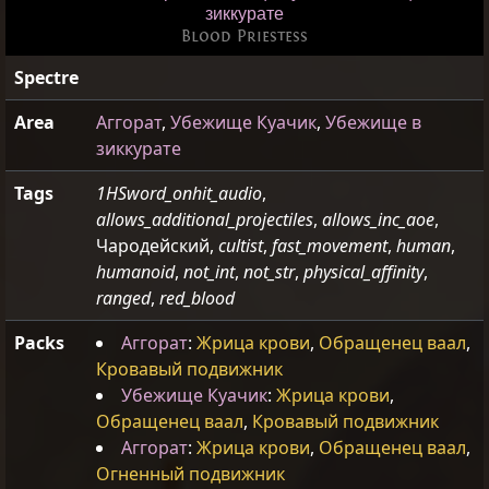
зиккурате
Blood Priestess
Spectre
Area
Аггорат
,
Убежище Куачик
,
Убежище в
зиккурате
Tags
1HSword_onhit_audio
,
allows_additional_projectiles
,
allows_inc_aoe
,
Чародейский,
cultist
,
fast_movement
,
human
,
humanoid
,
not_int
,
not_str
,
physical_affinity
,
ranged
,
red_blood
Packs
Аггорат
:
Жрица крови
,
Обращенец ваал
,
Кровавый подвижник
Убежище Куачик
:
Жрица крови
,
Обращенец ваал
,
Кровавый подвижник
Аггорат
:
Жрица крови
,
Обращенец ваал
,
Огненный подвижник