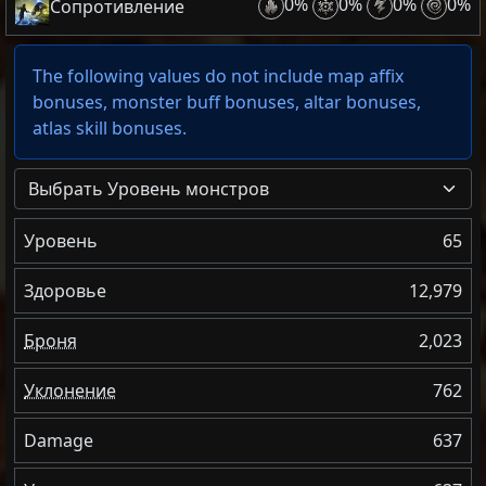
0%
0%
0%
0%
Сопротивление
The following values do not include map affix
bonuses, monster buff bonuses, altar bonuses,
atlas skill bonuses.
Выбрать Уровень монстров
Уровень
65
Здоровье
12,979
Броня
2,023
Уклонение
762
Damage
637