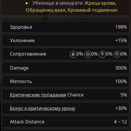
Убежище в зиккурате
:
Жрица крови
,
Обращенец ваал
,
Кровавый подвижник
Здоровье
198%
Уклонение
+15%
Сопротивление
0%
0%
0%
0%
Damage
300%
Меткость
100%
Критические попадания
Chance
5%
Бонус к критическому урону
+30%
Attack Distance
4 ~ 12