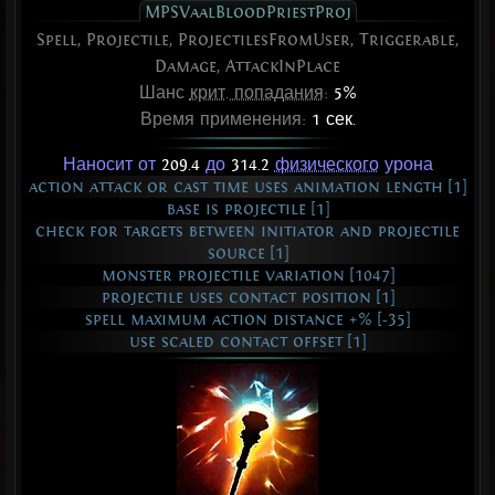
MPSVaalBloodPriestProj
Spell, Projectile, ProjectilesFromUser, Triggerable,
Damage, AttackInPlace
Шанс
крит. попадания
:
5%
Время применения:
1 сек.
Наносит от
209.4
до
314.2
физического
урона
action attack or cast time uses animation length [1]
base is projectile [1]
check for targets between initiator and projectile
source [1]
monster projectile variation [1047]
projectile uses contact position [1]
spell maximum action distance +% [-35]
use scaled contact offset [1]