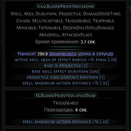
VaalBloodPriestSoulrend
Spell, Area, Duration, Projectile, DamageOverTime,
Chaos, Multicastable, Triggerable, Trappable,
Mineable, Totemable, DegenOnlySpellDamage,
AreaSpell, AttackInPlace
Время применения:
3.7 сек.
Наносит
290.9
физического
урона в секунду
active skill area of effect radius +% final [-20]
base is projectile [1]
base skill effect duration [500]
projectile uses contact position [1]
spell maximum action distance +% [-35]
EGBloodPriestVolatileDead
Triggerable
Перезарядка:
6 сек.
spell maximum action distance +% [-45]