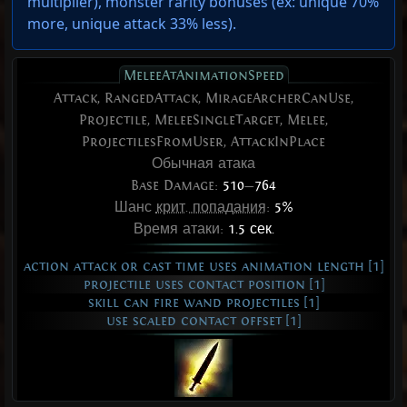
multiplier), monster rarity bonuses (ex:
unique 70%
more
,
unique attack 33% less
).
MeleeAtAnimationSpeed
Attack, RangedAttack, MirageArcherCanUse,
Projectile, MeleeSingleTarget, Melee,
ProjectilesFromUser, AttackInPlace
Обычная атака
Base Damage:
510
—
764
Шанс
крит. попадания
:
5%
Время атаки:
1.5 сек.
action attack or cast time uses animation length [1]
projectile uses contact position [1]
skill can fire wand projectiles [1]
use scaled contact offset [1]