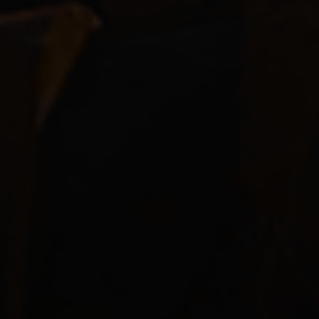
ปะทะคริติคอล
Chance
5%
ความแม่นยำ
100%
ความแม่นยำ
100%
Damage Spread
±20%
{เวลาโจมตี}
1.245 Second
ค่าประสบการณ์
100%
Attack Distance
4 ~ 13
โบนัสความเสียหายคริติคอล
โบนัสความเสียหายคริติคอล
+30%
+30%
โบนัสความเสียหายคริติคอล
+30%
ความแม่นยำ
100%
{เวลาโจมตี}
Damage Spread
Damage Spread
1.245 Second
±20%
±20%
โบนัสความเสียหายคริติคอล
+30%
ปะทะคริติคอล
Chance
5%
ปะทะคริติคอล
Chance
5%
ค่าประสบการณ์
115%
Damage Spread
±20%
Model Size
112%
{เวลาโจมตี}
1.425 Second
Attack Distance
Attack Distance
4 ~ 10
4 ~ 13
Attack Distance
4 ~ 13
ปะทะคริติคอล
Chance
5%
Damage Spread
ค่าประสบการณ์
ค่าประสบการณ์
±20%
100%
115%
Attack Distance
4 ~ 20
โบนัสความเสียหายคริติคอล
+30%
โบนัสความเสียหายคริติคอล
+30%
Model Size
112%
ค่าประสบการณ์
100%
Type
VaalZealotDaggerBlood
Damage Spread
±20%
{เวลาโจมตี}
{เวลาโจมตี}
1.245 Second
1.425 Second
{เวลาโจมตี}
1.425 Second
โบนัสความเสียหายคริติคอล
+30%
ค่าประสบการณ์
Model Size
Model Size
115%
112%
112%
{เวลาโจมตี}
1.245 Second
Attack Distance
4 ~ 20
Attack Distance
4 ~ 20
Type
VaalZealotKnifestickBlood
Model Size
112%
Metadata
VaalZealotDaggersBloodUtzaalIntro
ค่าประสบการณ์
115%
Damage Spread
Damage Spread
±20%
±20%
Damage Spread
±20%
Attack Distance
4 ~ 10
Model Size
Type
Type
VaalZealotKnifestickBlood
VaalZealotDaggerBlood
112%
Damage Spread
±20%
{เวลาโจมตี}
1.245 Second
{เวลาโจมตี}
1.245 Second
Metadata
VaalZealotKnifestickBloodIncursion
Type
VaalZealotDaggerBlood
Model Size
112%
ค่าประสบการณ์
ค่าประสบการณ์
100%
115%
ค่าประสบการณ์
115%
{เวลาโจมตี}
1.245 Second
Type
Metadata
Metadata
VaalZealotKnifestickBloodiedIncursion
VaalZealotDaggersBloodiedIncursion
VaalZealotSpearBlood
ค่าประสบการณ์
115%
Damage Spread
±20%
Damage Spread
±20%
Metadata
VaalZealotDaggersBloodIncursion
Type
VaalZealotKnifestickBlood
Model Size
Model Size
112%
112%
Model Size
112%
Damage Spread
±20%
Metadata
VaalZealotSpearBloodIncursion
Model Size
112%
ค่าประสบการณ์
115%
ค่าประสบการณ์
115%
Metadata
VaalZealotKnifestickBlood
Type
Type
VaalZealotKnifestickBlood
VaalZealotDaggerBlood
Type
VaalZealotKnifestickBlood
ค่าประสบการณ์
100%
เลือก เลเวลมอนสเตอร์
Type
VaalZealotSpearBlood
Model Size
112%
Model Size
112%
Metadata
Metadata
VaalZealotKnifestickBloodExpedition
VaalZealotDaggersBloodExpedition
Metadata
VaalZealotKnifestickBloodBloodied
Model Size
112%
เลือก เลเวลมอนสเตอร์
เลเวล
68
Metadata
VaalZealotSpearBlood
Type
VaalZealotSpearBlood
Type
VaalZealotSpearBlood
เลือก เลเวลมอนสเตอร์
เลือก เลเวลมอนสเตอร์
Type
VaalZealotDaggerBlood
เลเวล
เลือก เลเวลมอนสเตอร์
68
พลังชีวิต
8,257
Metadata
VaalZealotSpearBloodExpedition
Metadata
VaalZealotSpearBloodBloodied
เลือก เลเวลมอนสเตอร์
เลเวล
เลเวล
68
68