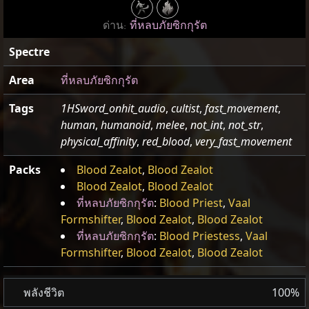
ด่าน:
ที่หลบภัยซิกกุรัต
Spectre
Area
ที่หลบภัยซิกกุรัต
Tags
1HSword_onhit_audio
,
cultist
,
fast_movement
,
human
,
humanoid
,
melee
,
not_int
,
not_str
,
physical_affinity
,
red_blood
,
very_fast_movement
Packs
Blood Zealot
,
Blood Zealot
Blood Zealot
,
Blood Zealot
ที่หลบภัยซิกกุรัต
:
Blood Priest
,
Vaal
Formshifter
,
Blood Zealot
,
Blood Zealot
ที่หลบภัยซิกกุรัต
:
Blood Priestess
,
Vaal
Formshifter
,
Blood Zealot
,
Blood Zealot
พลังชีวิต
100%