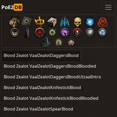
PoE2
DB
Blood Zealot VaalZealotDaggersBlood
Blood Zealot VaalZealotDaggersBloodBloodied
Blood Zealot VaalZealotDaggersBloodUtzaalIntro
Blood Zealot VaalZealotKnifestickBlood
Blood Zealot VaalZealotKnifestickBloodBloodied
Blood Zealot VaalZealotSpearBlood