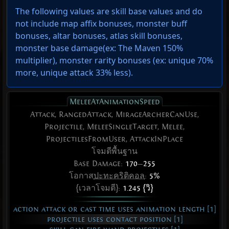
The following values are skill base values and do
not include map affix bonuses, monster buff
bonuses, altar bonuses, atlas skill bonuses,
monster base damage(ex: The Maven 150%
multiplier), monster rarity bonuses (ex:
unique 70%
more
,
unique attack 33% less
).
MeleeAtAnimationSpeed
Attack, RangedAttack, MirageArcherCanUse,
Projectile, MeleeSingleTarget, Melee,
ProjectilesFromUser, AttackInPlace
โจมตีพื้นฐาน
Base Damage:
170
—
255
โอกาส
ปะทะคริติคอล
:
5%
{เวลาโจมตี}:
1.245
{วิ}
action attack or cast time uses animation length [1]
projectile uses contact position [1]