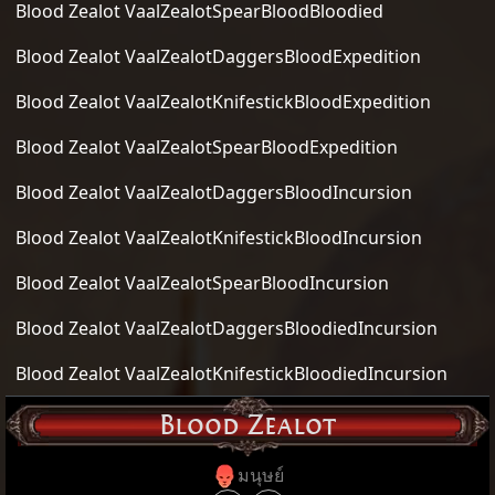
Blood Zealot VaalZealotSpearBloodBloodied
Blood Zealot VaalZealotDaggersBloodExpedition
Blood Zealot VaalZealotKnifestickBloodExpedition
Blood Zealot VaalZealotSpearBloodExpedition
Blood Zealot VaalZealotDaggersBloodIncursion
Blood Zealot VaalZealotKnifestickBloodIncursion
Blood Zealot VaalZealotSpearBloodIncursion
Blood Zealot VaalZealotDaggersBloodiedIncursion
Blood Zealot VaalZealotKnifestickBloodiedIncursion
Blood Zealot
มนุษย์