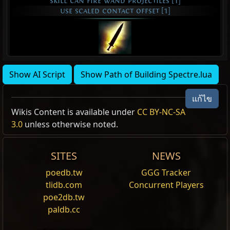
skill can fire wand projectiles [1]
use scaled contact offset [1]
Show AI Script
Show Path of Building Spectre.lua
Blood Zealot
Blood Zealot
Blood Zealot
Blood Zealot
Blood Zealot
Blood Zealot
Blood Zealot
Blood Zealot
Blood Zealot
Blood Zealot
Blood Zealot
Blood Zealot
Blood Zealot
Blood Zealot
แก้ไข
Wikis Content is available under
CC BY-NC-SA
มนุษย์
มนุษย์
มนุษย์
มนุษย์
มนุษย์
มนุษย์
มนุษย์
มนุษย์
มนุษย์
มนุษย์
มนุษย์
มนุษย์
มนุษย์
มนุษย์
3.0
unless otherwise noted.
ด่าน:
ด่าน:
ด่าน:
แอ็กโกแรท
แอ็กโกแรท
แอ็กโกแรท
ด่าน:
ด่าน:
ด่าน:
ด่าน:
ด่าน:
ที่หลบภัยซิกกุรัต
ที่หลบภัยซิกกุรัต
ผาชันเยือกเย็น
ผาชันเยือกเย็น
ผาชันเยือกเย็น
,
,
,
สถานนิรภัยควาชิก
สถานนิรภัยควาชิก
สถานนิรภัยควาชิก
SITES
NEWS
Spectre
Spectre
Spectre
Spectre
Spectre
Spectre
ลดความเร็วในการกระทำ
ลดความเร็วในการกระทำ
ลดความเร็วในการกระทำ
100
100
100
%
%
%
Spectre
Spectre
Spectre
Spectre
Spectre
poedb.tw
GGG Tracker
Tags
Tags
Tags
Tags
Tags
Tags
1HSword_onhit_audio
1HSword_onhit_audio
1HSword_onhit_audio
allows_additional_projectiles
1HSword_onhit_audio
1HSword_onhit_audio
,
,
,
,
,
cultist
cultist
allows_inc_aoe
cultist
allows_inc_aoe
,
,
,
,
allows_inc_aoe
fast_movement
fast_movement
fast_movement
,
,
cultist
cultist
, นัก
,
,
,
,
,
Spectre
Spectre
Spectre
tlidb.com
Concurrent Players
Area
Area
Area
Area
Area
แอ็กโกแรท
ที่หลบภัยซิกกุรัต
แอ็กโกแรท
ที่หลบภัยซิกกุรัต
แอ็กโกแรท
,
,
,
สถานนิรภัยควาชิก
สถานนิรภัยควาชิก
สถานนิรภัยควาชิก
human
human
fast_movement
เวท,
human
fast_movement
cultist
,
,
,
humanoid
humanoid
humanoid
,
fast_movement
,
,
human
human
,
,
,
melee
melee
melee
,
,
humanoid
humanoid
,
,
,
not_int
not_int
,
not_int
human
,
,
,
not_str
not_str
not_str
,
,
,
melee
melee
humanoid
,
,
,
,
,
,
poe2db.tw
physical_affinity
physical_affinity
not_int
melee
physical_affinity
not_int
,
,
,
not_str
not_str
not_str
,
,
,
physical_affinity
,
,
physical_affinity
,
physical_affinity
red_blood
red_blood
red_blood
,
,
,
very_fast_movement
very_fast_movement
very_fast_movement
,
,
,
red_blood
red_blood
red_blood
,
Spectre
Spectre
Spectre
Metadata/Monsters/VaalMonsters/Zealots/Va
Metadata/Monsters/VaalMonsters/Zealots/Vaa
Metadata/Monsters/VaalMonsters/Zealots/Va
paldb.cc
Tags
Tags
Tags
Tags
Tags
1HSword_onhit_audio
1HSword_onhit_audio
1HSword_onhit_audio
allows_additional_projectiles
allows_additional_projectiles
,
,
,
cultist
allows_inc_aoe
allows_inc_aoe
,
,
,
allows_inc_aoe
allows_inc_aoe
fast_movement
,
,
cultist
cultist
, นัก
, นัก
,
,
,
Stab_onhit_audio
,
very_fast_movement
Override
Override
Override
human
fast_movement
fast_movement
เวท,
เวท,
cultist
cultist
,
humanoid
,
,
fast_movement
fast_movement
,
,
human
human
,
melee
,
,
humanoid
humanoid
,
not_int
,
,
human
human
,
not_str
,
,
,
,
melee
melee
humanoid
humanoid
,
,
,
,
,
Packs
Packs
Packs
Packs
Blood Zealot
Blood Zealot
Blood Zealot
Blood Zealot
,
Blood Zealot