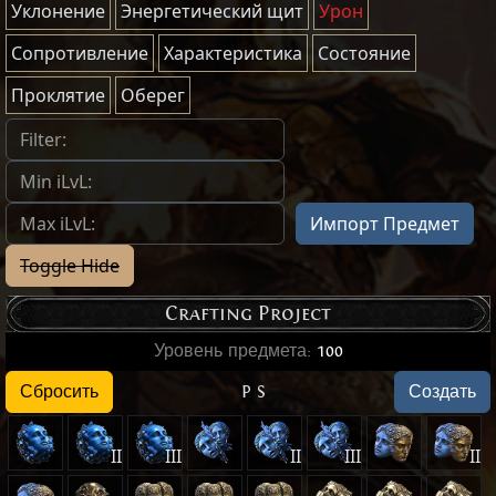
Уклонение
Энергетический щит
Урон
Сопротивление
Характеристика
Состояние
Проклятие
Оберег
Импорт Предмет
Toggle Hide
Crafting Project
Уровень предмета
:
100
Сбросить
P
S
Создать
II
III
II
III
II