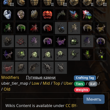
III
II
III
II
III
Modifiers
Путевые камни
/
Crafting Tag
uber_tier_map /
Low
/
Mid
/
Top
/
Uber
/
/
Tiers
iLvl
/
Old
Weights
Менять
Wikis Content is available under
CC BY-