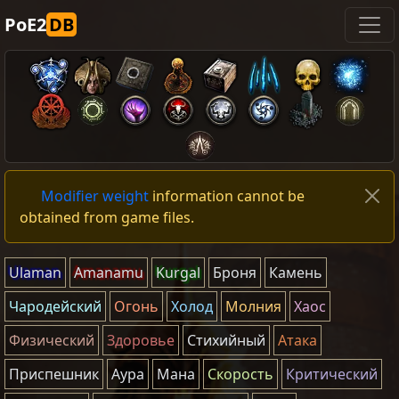
PoE2
DB
Modifier weight
information cannot be
obtained from game files.
Ulaman
Amanamu
Kurgal
Броня
Камень
Чародейский
Огонь
Холод
Молния
Хаос
Физический
Здоровье
Стихийный
Атака
Приспешник
Аура
Мана
Скорость
Критический