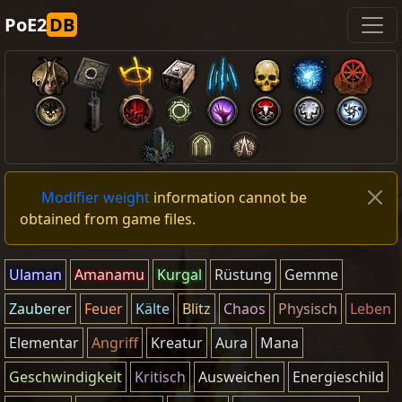
PoE2
DB
Modifier weight
information cannot be
obtained from game files.
Ulaman
Amanamu
Kurgal
Rüstung
Gemme
Zauberer
Feuer
Kälte
Blitz
Chaos
Physisch
Leben
Elementar
Angriff
Kreatur
Aura
Mana
Geschwindigkeit
Kritisch
Ausweichen
Energieschild