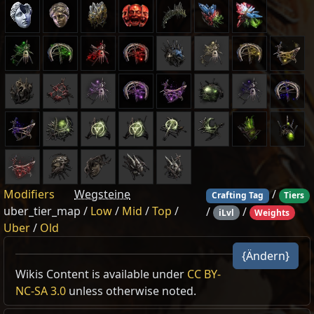
Modifiers
Wegsteine
/
Crafting Tag
Tiers
uber_tier_map /
Low
/
Mid
/
Top
/
/
/
iLvl
Weights
Uber
/
Old
{Ändern}
Wikis Content is available under
CC BY-
NC-SA 3.0
unless otherwise noted.