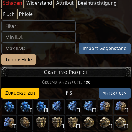
Schaden
Widerstand
Attribut
Beeinträchtigung
Fluch
Phiole
Import Gegenstand
Toggle Hide
Crafting Project
Gegenstandsstufe
:
100
Zurücksetzen
P
S
Anfertigen
II
III
II
III
II
III
II
III
II
III