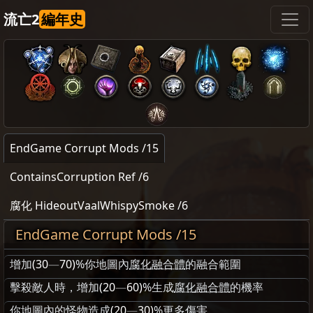
流亡2
編年史
EndGame Corrupt Mods /15
ContainsCorruption Ref /6
腐化 HideoutVaalWhispySmoke /6
EndGame Corrupt Mods /15
增加
(30
—
70)
%你地圖內
腐化融合體
的融合範圍
擊殺敵人時，增加
(20
—
60)
%生成
腐化融合體
的機率
你地圖內的怪物造成
(20
—
30)
%更多傷害