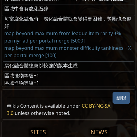
區域中含有
腐化石碑
每當
腐化結合
時，腐化融合體就會變得更困難，獎勵也會越
好
map beyond maximum from league item rarity +%
permyriad per portal merge [5000]
map beyond maximum monster difficulty tankiness +%
per portal merge [100]
腐化融合體總會以較強的版本生成
區域怪物等級
+1
區域怪物等級
+1
腐化
編輯
特效
, Free
Wikis Content is available under
CC BY-NC-SA
腐化
3.0
unless otherwise noted.
在你的藏身處放置一個擺設。
含有腐化，代表區域可能會追加額外的詞綴。
Corruption
SITES
NEWS
腐化區域會使被擊殺的怪物將
腐化結合
，創造出強大的怪