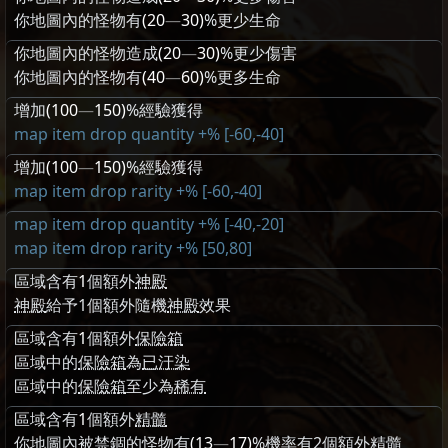
你地圖內的怪物有
(20
—
30)
%更少生命
你地圖內的怪物造成
(20
—
30)
%更少傷害
你地圖內的怪物有
(40
—
60)
%更多生命
增加
(100
—
150)
%經驗獲得
map item drop quantity +% [-60,-40]
增加
(100
—
150)
%經驗獲得
map item drop rarity +% [-60,-40]
map item drop quantity +% [-40,-20]
map item drop rarity +% [50,80]
區域含有
1
個額外
神殿
神殿
給予1個額外隨機
神殿
效果
區域含有
1
個額外
保險箱
區域中的
保險箱
為
已汙染
區域中的
保險箱
至少為
稀有
區域含有
1
個額外
精髓
你地圖內被禁錮的怪物有
(13
—
17)
%機率有2個額外
精髓