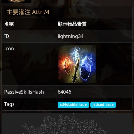
主要灌注 Attr /4
名稱
顯示物品素質
ID
lightning34
Icon
PassiveSkillsHash
64046
Tags
isNotable: true
isUsed: true