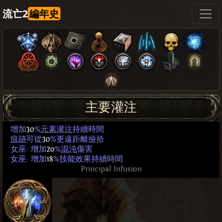
流亡2
編年史
主要灌注
增加
30
%
元素灌注
持續時間
痕跡
可從
30
%更遠距離撿拾
女巫: 增加
20
%
混沌
傷害
女巫: 增加
18
%技能效果持續時間
Principal Infusion