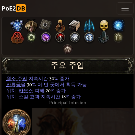
PoE2
DB
주요 주입
원소 주입
지속시간
30
% 증가
잔류물
을
30
% 더 먼 곳에서 획득 가능
위치:
카오스
피해
20
% 증가
위치: 스킬 효과 지속시간
18
% 증가
Principal Infusion