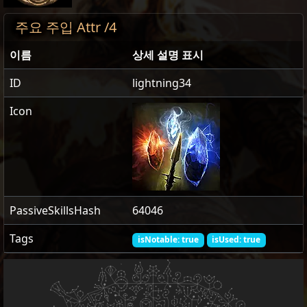
주요 주입 Attr /4
이름
상세 설명 표시
ID
lightning34
Icon
PassiveSkillsHash
64046
Tags
isNotable: true
isUsed: true