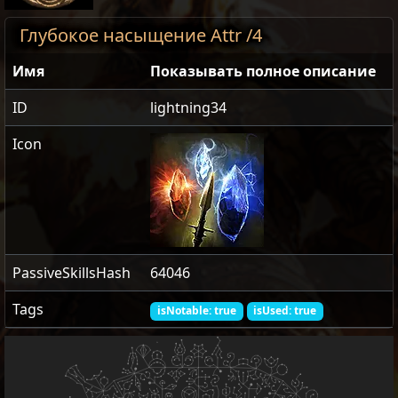
Глубокое насыщение Attr /4
Имя
Показывать полное описание
ID
lightning34
Icon
PassiveSkillsHash
64046
Tags
isNotable: true
isUsed: true