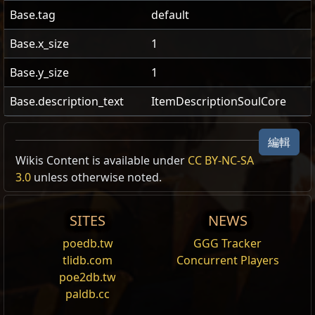
Base.tag
default
Base.x_size
1
Base.y_size
1
Base.description_text
ItemDescriptionSoulCore
編輯
TW Realm Economy
Wiki
Wikis Content is available under
CC BY-NC-SA
3.0
unless otherwise noted.
24h volume
24h Value
traded
SITES
NEWS
1.86
神聖石
1
特克羅德的
7
poedb.tw
GGG Tracker
邪眼
tlidb.com
Concurrent Players
poe2db.tw
paldb.cc