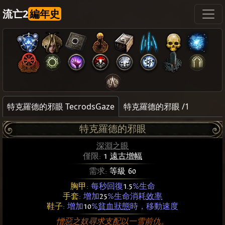
流亡2
編年史
特克羅德的邪眼 TecrodsGaze
特克羅德的邪眼 /1
特克羅德的邪眼
深淵之眼
僅限:
1
遠古增幅
需求:
等級 60
胸甲
: 每秒回復
1.5
%生命
手套
: 增加
25
%生命消耗
效率
鞋子
: 增加
10
%
貧血狀態
時，移動速度
憎惡之奴尋求支配以一雪前仇。