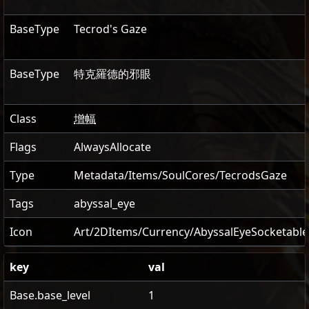
BaseType
Tecrod's Gaze
BaseType
特克羅德的邪眼
Class
增幅
Flags
AlwaysAllocate
Type
Metadata/Items/SoulCores/TecrodsGaze
Tags
abyssal_eye
Icon
Art/2DItems/Currency/AbyssalEyeSocketabl
key
val
Base.base_level
1