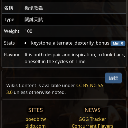
名稱
循環教義
Type
關鍵天賦
Weight
100
Stats
keystone_alternate_dexterity_bonus
Min: 0
Flavour
It is both despair and inspiration, to look back,
oneself in the cycles of Time.
編輯
Wikis Content is available under
CC BY-NC-SA
Faction
關鍵天賦
循環教義
3.0
unless otherwise noted.
無法獲得
敏捷
的固有加成
Vorana:
黑暗血鐮訓練
市集/Trade
每 2 點敏捷增加 1%
護甲值
Kalguuran
SITES
NEWS
Medved:
循環教義
市集/Trade
poedb.tw
GGG Tracker
Olroth:
騎士信條
市集/Trade
tlidb.com
Concurrent Players