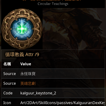
Circular Teachings
循環教義 Attr /9
名稱
Value
Source
永恆珠寶
Source
英雄悲劇
Code
kalguur_keystone_2
Icon
Art/2DArt/SkillIcons/passives/KalguuranDexKe