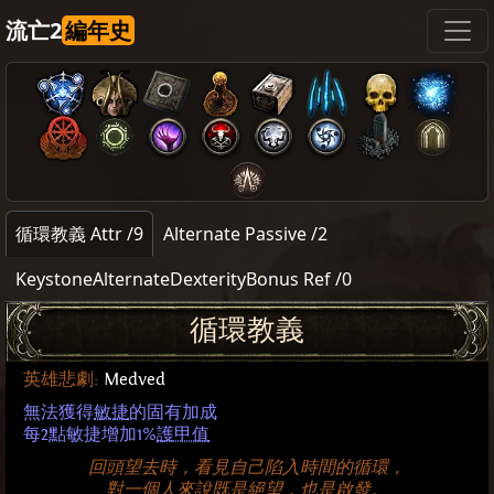
流亡2
編年史
循環教義 Attr /9
Alternate Passive /2
KeystoneAlternateDexterityBonus Ref /0
循環教義
英雄悲劇
:
Medved
無法獲得
敏捷
的固有加成
每2點敏捷增加1%
護甲值
回頭望去時，看見自己陷入時間的循環，
對一個人來說既是絕望，也是啟發。