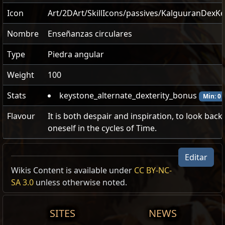
Icon
Art/2DArt/SkillIcons/passives/KalguuranDexK
Nombre
Enseñanzas circulares
Type
Piedra angular
Weight
100
Stats
keystone_alternate_dexterity_bonus
Min: 0
Flavour
It is both despair and inspiration, to look back
oneself in the cycles of Time.
Editar
Wikis Content is available under
CC BY-NC-
Faction
Piedra angular
Enseñanzas circulares
SA 3.0
unless otherwise noted.
No obtienes ninguna bonificación inherente de la
Vorana:
Entrenamiento con la guadaña
destreza
Kalguuran
negra
市集/Trade
SITES
NEWS
Armadura
aumentada un 1% por cada 2 de destreza