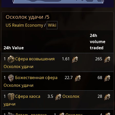
Осколок удачи /5
US Realm Economy
/
Wiki
24h
volume
24h Value
traded
1
Сфера возвышения
1.61
265
Осколок удачи
1
Божественная сфера
22.7
68
Осколок удачи
1
Сфера хаоса
3.5
Осколок
28
удачи