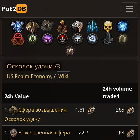
PoE2
DB
Осколок удачи /3
US Realm Economy
/
Wiki
24h volume
24h Value
traded
1
Сфера возвышения
1.61
265
Осколок удачи
1
Божественная сфера
22.7
68