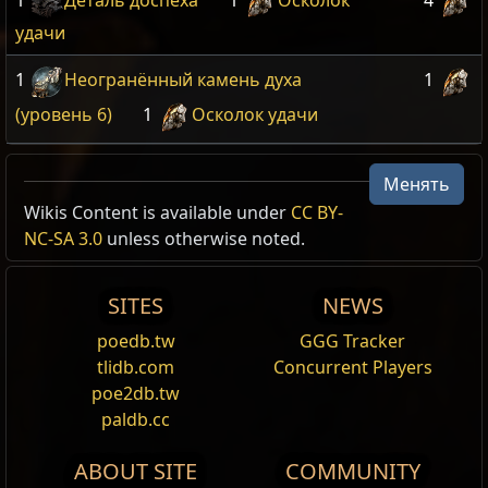
1
Деталь доспеха
1
Осколок
4
удачи
1
Неогранённый камень духа
1
(уровень 6)
1
Осколок удачи
Менять
Wikis Content is available under
CC BY-
NC-SA 3.0
unless otherwise noted.
SITES
NEWS
poedb.tw
GGG Tracker
tlidb.com
Concurrent Players
poe2db.tw
paldb.cc
ABOUT SITE
COMMUNITY