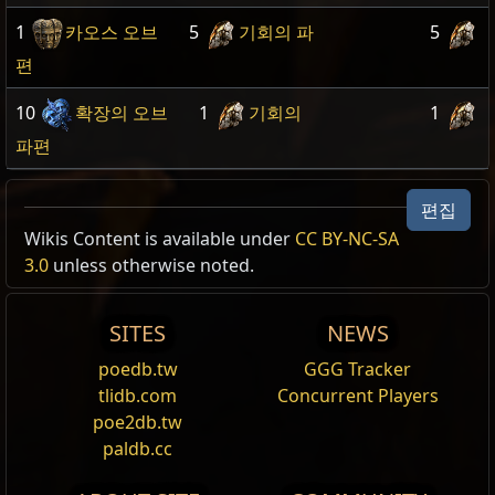
1
카오스 오브
5
기회의 파
5
편
10
확장의 오브
1
기회의
1
파편
편집
Wikis Content is available under
CC BY-NC-SA
3.0
unless otherwise noted.
SITES
NEWS
poedb.tw
GGG Tracker
tlidb.com
Concurrent Players
poe2db.tw
paldb.cc