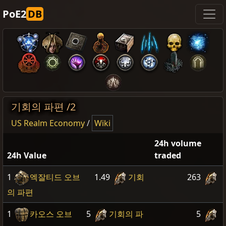
PoE2
DB
기회의 파편 /2
US Realm Economy
/
Wiki
24h volume
24h Value
traded
1
엑잘티드 오브
1.49
기회
263
의 파편
1
카오스 오브
5
기회의 파
5