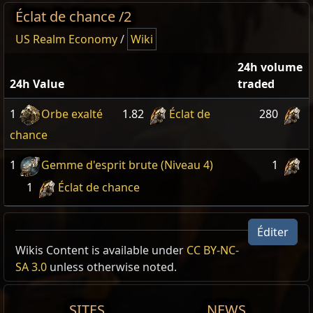
Éclat de chance /2
US Realm Economy
/
Wiki
24h volume
24h Value
traded
1
Orbe exalté
1.82
Éclat de
280
chance
1
Gemme d'esprit brute (Niveau 4)
1
1
Éclat de chance
Éditer
Wikis Content is available under
CC BY-NC-
SA 3.0
unless otherwise noted.
SITES
NEWS