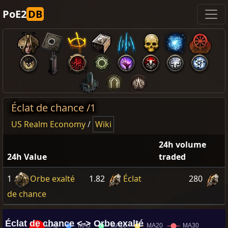
PoE2
DB
Éclat de chance /1
US Realm Economy
/
Wiki
24h volume
24h Value
traded
1
Orbe exalté
1.82
Éclat
280
de chance