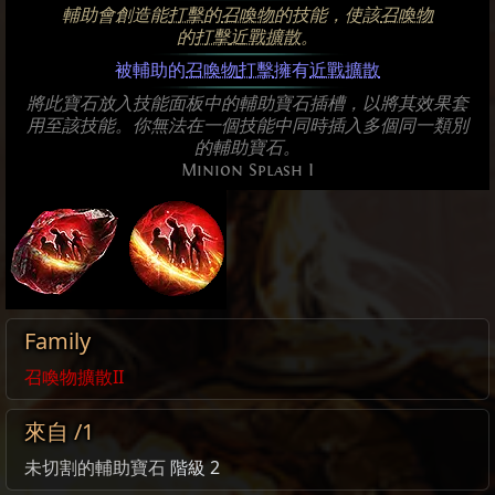
輔助會創造能
打擊
的
召喚物
的技能，使該
召喚物
的
打擊
近戰擴散
。
被輔助的
召喚物
打擊
擁有
近戰擴散
將此寶石放入技能面板中的輔助寶石插槽，以將其效果套
用至該技能。你無法在一個技能中同時插入多個同一類別
的輔助寶石。
Minion Splash I
Family
召喚物擴散II
來自 /1
未切割的輔助寶石
階級 2