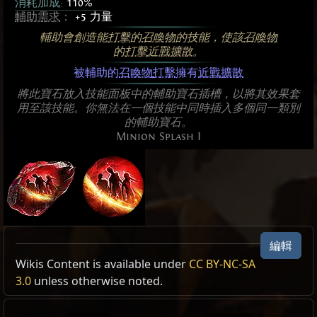
消耗加成:
110%
輔助需求
：
+5 力量
輔助會創造能
打擊
的
召喚物
的技能，使該
召喚物
的
打擊
近戰擴散
。
被輔助的
召喚物
打擊
擁有
近戰擴散
將此寶石放入技能面板中的輔助寶石插槽，以將其效果套
用至該技能。你無法在一個技能中同時插入多個同一類別
的輔助寶石。
Minion Splash I
編輯
Allow Type: 創造召喚物, 近戰單一目標, 並且
Wikis Content is available under
CC BY-NC-SA
3.0
unless otherwise noted.