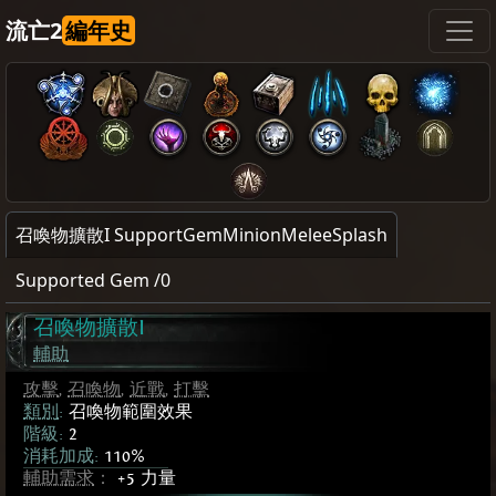
流亡2
編年史
召喚物擴散I SupportGemMinionMeleeSplash
Supported Gem /0
召喚物擴散I
輔助
攻擊
,
召喚物
,
近戰
,
打擊
類別
:
召喚物範圍效果
階級:
2
消耗加成:
110%
輔助需求
：
+5 力量