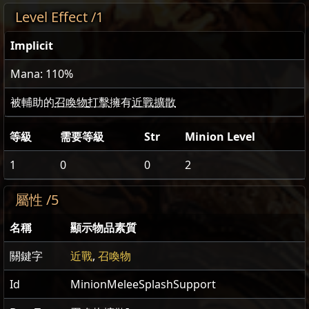
Level Effect /1
Implicit
Mana: 110%
被輔助的
召喚物
打擊
擁有
近戰擴散
等級
需要等級
Str
Minion Level
1
0
0
2
屬性 /5
名稱
顯示物品素質
關鍵字
近戰
,
召喚物
Id
MinionMeleeSplashSupport