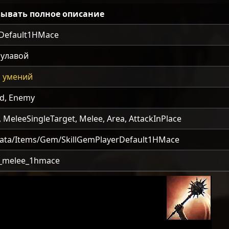
ывать полное описание
rDefault1HMace
булавой
 умений
d, Enemy
, MeleeSingleTarget, Melee, Area, AttackInPlace
ata/Items/Gem/SkillGemPlayerDefault1HMace
r_melee_1hmace