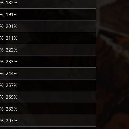
2%, 182%
1%, 191%
1%, 201%
1%, 211%
2%, 222%
3%, 233%
4%, 244%
7%, 257%
9%, 269%
3%, 283%
7%, 297%