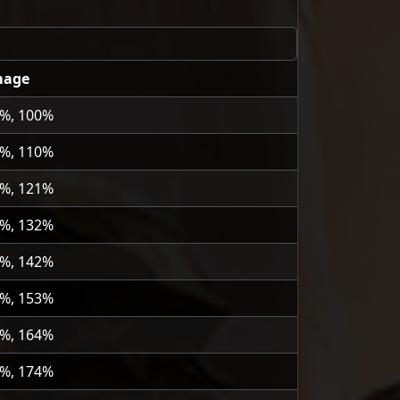
mage
0%, 100%
0%, 110%
1%, 121%
2%, 132%
2%, 142%
3%, 153%
4%, 164%
4%, 174%