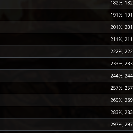
182%, 18
191%, 19
201%, 20
211%, 21
222%, 22
233%, 23
244%, 24
257%, 25
269%, 26
283%, 28
297%, 29