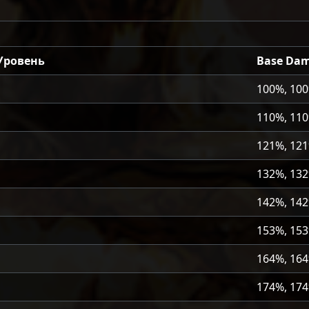
Уровень
Base Da
100%, 10
110%, 11
121%, 12
132%, 13
142%, 14
153%, 15
164%, 16
174%, 17