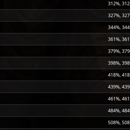
312%, 31
327%, 32
344%, 34
361%, 36
379%, 37
398%, 39
418%, 41
439%, 43
461%, 46
484%, 48
508%, 50