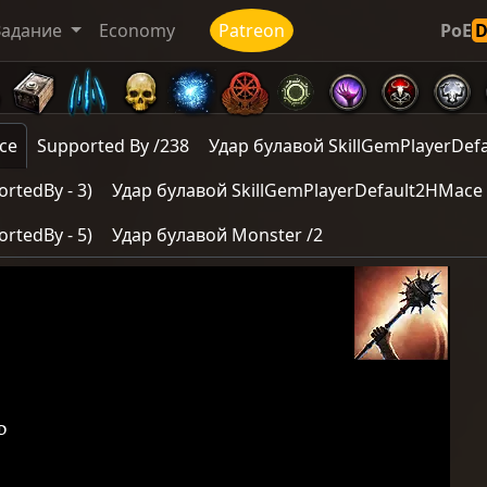
Задание
Economy
Patreon
PoE
ce
Supported By /238
Удар булавой SkillGemPlayerDe
rtedBy - 3)
Удар булавой SkillGemPlayerDefault2HMace
rtedBy - 5)
Удар булавой Monster /2
d