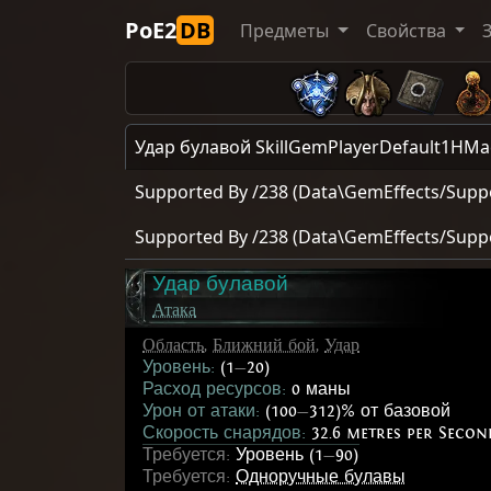
PoE2
DB
Предметы
Свойства
Удар булавой SkillGemPlayerDefault1HMa
Supported By /238 (Data\GemEffects/Suppo
Supported By /238 (Data\GemEffects/Suppo
Удар булавой
Атака
Область
,
Ближний бой
,
Удар
Уровень:
(1
—
20)
Расход ресурсов:
0 маны
Урон от атаки:
(100
—
312)% от базовой
Скорость снарядов:
32.6 metres per Secon
Требуется:
Уровень (1
—
90)
Требуется:
Одноручные булавы