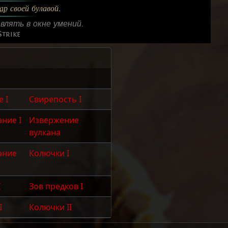
ар
своей булавой.
влять в окне умений.
trike
 I
Свирепость I
ние I
Извержение
вулкана
ание
Колючки I
I
Зов предков I
I
Колючки II