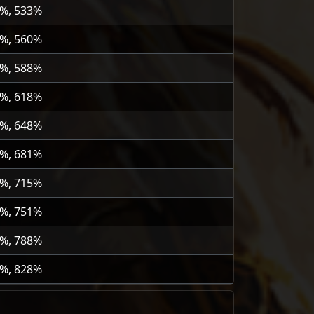
3%, 533%
0%, 560%
8%, 588%
8%, 618%
8%, 648%
1%, 681%
5%, 715%
1%, 751%
8%, 788%
8%, 828%