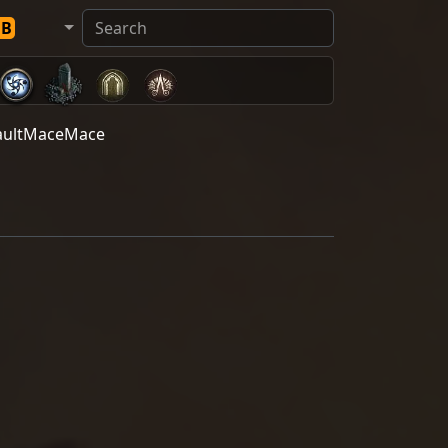
DB
faultMaceMace