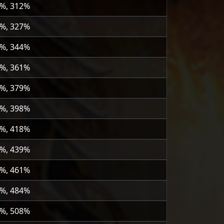
2%, 312%
7%, 327%
4%, 344%
1%, 361%
9%, 379%
8%, 398%
8%, 418%
9%, 439%
1%, 461%
4%, 484%
8%, 508%