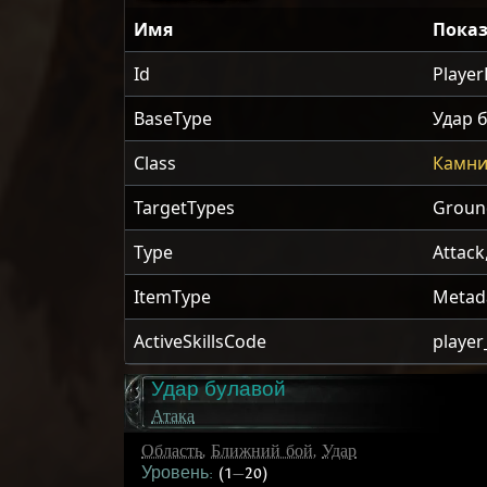
Имя
Показ
Id
Playe
BaseType
Удар 
Class
Камни
TargetTypes
Groun
Type
Attack
ItemType
Metad
ActiveSkillsCode
playe
Удар булавой
Атака
Область
,
Ближний бой
,
Удар
Уровень:
(1
—
20)