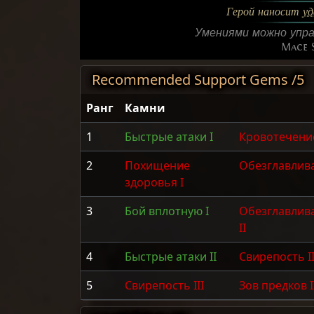
Герой наносит
уд
Умениями можно упра
Mace S
Recommended Support Gems /5
Ранг
Камни
1
Быстрые атаки I
Кровотечение
2
Похищение
Обезглавлива
здоровья I
3
Бой вплотную I
Обезглавлив
II
4
Быстрые атаки II
Свирепость I
5
Свирепость III
Зов предков I