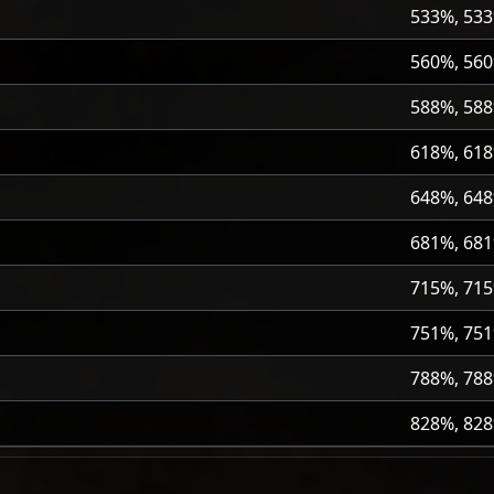
533%, 53
560%, 56
588%, 58
618%, 61
648%, 64
681%, 68
715%, 71
751%, 75
788%, 78
828%, 82