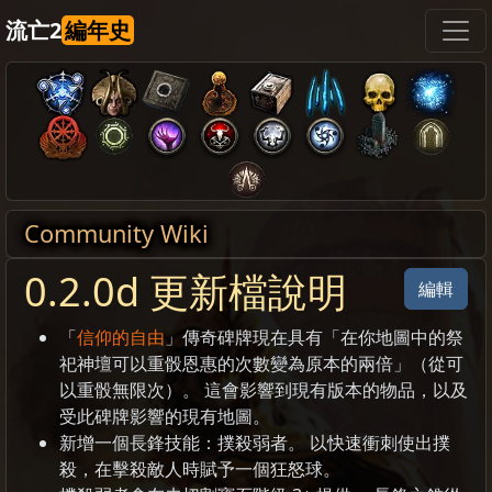
流亡2
編年史
Community Wiki
0.2.0d 更新檔說明
編輯
「
信仰的自由
」傳奇碑牌現在具有「在你地圖中的祭
祀神壇可以重骰恩惠的次數變為原本的兩倍」（從可
以重骰無限次）。 這會影響到現有版本的物品，以及
受此碑牌影響的現有地圖。
新增一個長鋒技能：撲殺弱者。 以快速衝刺使出撲
殺，在擊殺敵人時賦予一個狂怒球。