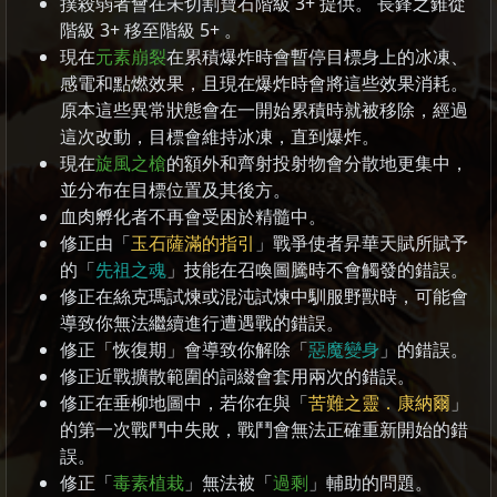
撲殺弱者會在未切割寶石階級 3+ 提供。 長鋒之錐從
階級 3+ 移至階級 5+ 。
現在
元素崩裂
在累積爆炸時會暫停目標身上的冰凍、
感電和點燃效果，且現在爆炸時會將這些效果消耗。
原本這些異常狀態會在一開始累積時就被移除，經過
這次改動，目標會維持冰凍，直到爆炸。
現在
旋風之槍
的額外和齊射投射物會分散地更集中，
並分布在目標位置及其後方。
血肉孵化者不再會受困於精髓中。
修正由「
玉石薩滿的指引
」戰爭使者昇華天賦所賦予
的「
先祖之魂
」技能在召喚圖騰時不會觸發的錯誤。
修正在絲克瑪試煉或混沌試煉中馴服野獸時，可能會
導致你無法繼續進行遭遇戰的錯誤。
修正「恢復期」會導致你解除「
惡魔變身
」的錯誤。
修正近戰擴散範圍的詞綴會套用兩次的錯誤。
修正在垂柳地圖中，若你在與「
苦難之靈．康納爾
」
的第一次戰鬥中失敗，戰鬥會無法正確重新開始的錯
誤。
修正「
毒素植栽
」無法被「
過剩
」輔助的問題。