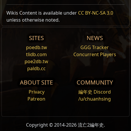
Wikis Content is available under
CC BY-NC-SA 3.0
unless otherwise noted.
SITES
NEWS
poedb.tw
GGG Tracker
tlidb.com
Concurrent Players
poe2db.tw
paldb.cc
ABOUT SITE
COMMUNITY
Privacy
編年史 Discord
Patreon
/u/chuanhsing
Copyright © 2014-2026 流亡2編年史.