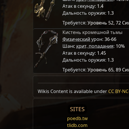
Атак в секунду:
1.4
Дальность оружия:
1.3
Требуется:
Уровень 52
,
72 Си
Кистень кромешной тьмы
Физический
урон:
36-66
Шанс
крит. попадания
:
10%
Атак в секунду:
1.45
Дальность оружия:
1.3
Требуется:
Уровень 65
,
89 Си
Сфера ваал Осквернено Зачаро
Modifier weight
Wikis Content is available under
#
% снижение требований к
CC BY-NC-
характе
1
1
Main Hand
Кис
#
% увеличение
физического
урона
1
1
Кистени – это
одноручное
оружие
ближнего
Кистени
Активатор
Добавляет от
Атака
#
до
#
урона от
Ближний бой
огня
1
1
SITES
носить по кисте
Добавляет от
#
до
#
урона от
холода
1
1
poedb.tw
Молния
Мощный удар
Непрер
Добавляет от
#
до
#
урона от
молни
1
1
Атаки
кистенями обычно вознаграждают т
tlidb.com