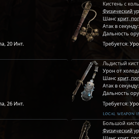
Кистень с кол
Физический
ур
Шанс
крит. по
Атак в секунду
Дальность ор
ла
,
20 Инт.
Требуется:
Уро
Льдистый кис
Урон от холод
Шанс
крит. по
Атак в секунду
Дальность ор
ла
,
26 Инт.
Требуется:
Уро
local weapon im
Большой кист
Физический
ур
Шанс
крит. по