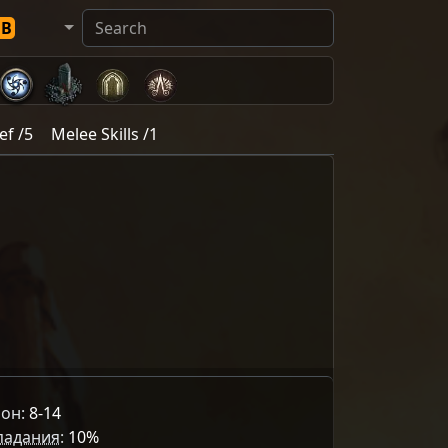
DB
Ref /5
Melee Skills /1
он:
8-14
падания
:
10%