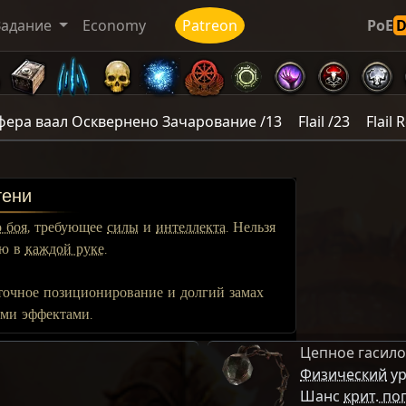
Задание
Economy
Patreon
PoE
фера ваал Осквернено Зачарование /13
Flail /23
Flail 
тени
 боя
, требующее
силы
и
интеллекта.
Нельзя
ню в
каждой руке
.
очное позиционирование и долгий замах
ми эффектами.
Цепное гасило
Физический
ур
Шанс
крит. по