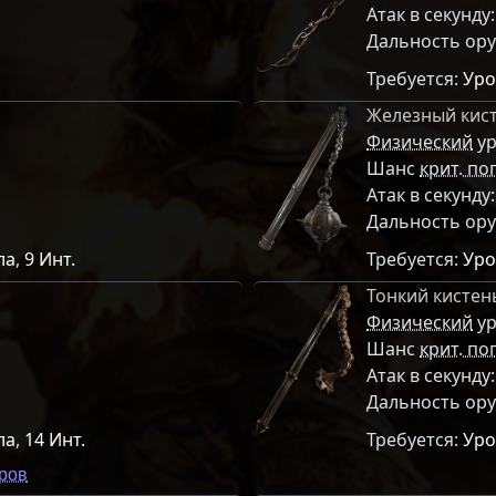
Атак в секунду
Дальность ор
Требуется:
Уро
Железный кис
Физический
ур
Шанс
крит. по
Атак в секунду
Дальность ор
ла
,
9 Инт.
Требуется:
Уро
Тонкий кистен
Физический
ур
Шанс
крит. по
Атак в секунду
Дальность ор
ла
,
14 Инт.
Требуется:
Уро
аров