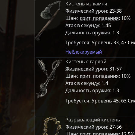
Кистень из камня
Физический
урон:
23-38
Шанс
крит. попадания
:
10%
Атак в секунду:
1.45
Дальность оружия:
1.3
Требуется:
Уровень 33
,
47 Си
Неблокируемый
Кистень с гардой
Физический
урон:
31-57
Шанс
крит. попадания
:
10%
Атак в секунду:
1.4
Дальность оружия:
1.3
Требуется:
Уровень 45
,
63 Си
Разрывающий кистень
Физический
урон:
27-56
Шанс
крит. попадания
:
12.5%