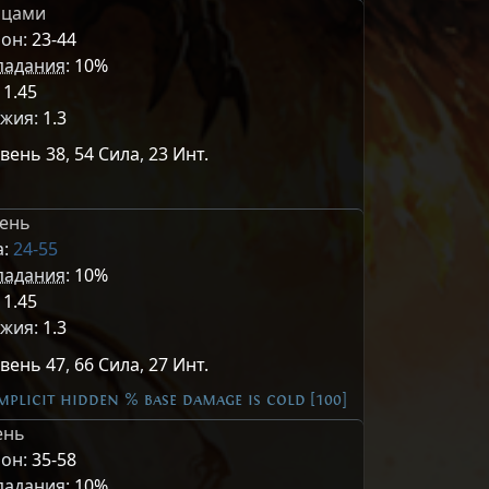
ьцами
он:
23-44
падания
:
10%
:
1.45
ужия:
1.3
вень 38
,
54 Сила
,
23 Инт.
тень
а:
24-55
падания
:
10%
:
1.45
ужия:
1.3
вень 47
,
66 Сила
,
27 Инт.
plicit hidden % base damage is cold [100]
ень
он:
35-58
падания
:
10%