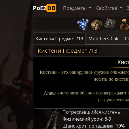
PoE2
DB
Предметы
Свойства
Кистени Предмет /13
Modifiers Calc
С
Кистени Предмет /13
Кис
Кистени – это
одноручное
оружие
ближнего
носить по кисте
Атаки
кистенями обычно вознаграждают т
разрушительны
Потрескавшийся кистень
Физический
урон:
6-9
Шанс
крит. попадания
:
10%