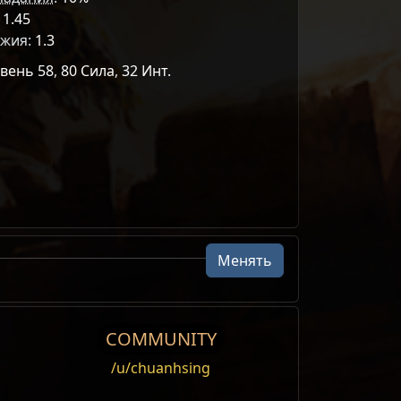
:
1.45
ужия:
1.3
вень 58
,
80 Сила
,
32 Инт.
Менять
1
1
Урон
Физический
Атака
м
о
Компаньон
Мета-камень
1
Урон
Стихийный
Огонь
Атака
COMMUNITY
1
Урон
Стихийный
Холод
Атака
/u/chuanhsing
ож. эффект
Постоянное
1
Урон
Стихийный
Молния
Атака