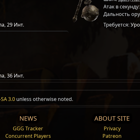
Атак в секунду
Дальность ор
ла
,
29 Инт.
Требуется:
Уро
ла
,
36 Инт.
вание /13
SA 3.0
ристикам
unless otherwise noted.
тени
Off Hand
Melee Skills
 боя
, требующее
силы
и
интеллекта.
Нельзя
Unarmed
Удар кистене
Боевой клич
Буря
Вестник
Длится
Кольц
NEWS
ABOUT SITE
ню в
каждой руке
.
GGG Tracker
Privacy
ывное
Область
Огонь
Поддерживаемое
Пол
и
очное позиционирование и долгий замах
Concurrent Players
Patreon