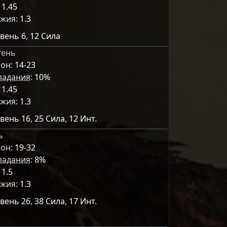
:
1.45
ужия:
1.3
вень 6
,
12 Сила
тень
он:
14-23
падания
:
10%
:
1.45
ужия:
1.3
вень 16
,
25 Сила
,
12 Инт.
ь
он:
19-32
падания
:
8%
:
1.5
ужия:
1.3
вень 26
,
38 Сила
,
17 Инт.