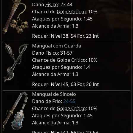
Dano
Físico
:
23-44
Chance de
Golpe Crítico
:
10%
Ataques por Segundo:
1.45
Alcance da Arma:
1.3
Requer:
Nível 38
,
54 For
,
23 Int
Mangual com Guarda
Dano
Físico
:
31-57
Chance de
Golpe Crítico
:
10%
Ataques por Segundo:
1.4
Alcance da Arma:
1.3
Requer:
Nível 45
,
63 For
,
26 Int
Mangual de Sincelo
Dano de Frio:
24-55
Chance de
Golpe Crítico
:
10%
Ataques por Segundo:
1.45
Alcance da Arma:
1.3
Requer:
Nível 47
,
66 For
,
27 Int