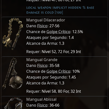
local weapon implicit hidden % base
damage is cold [100]
Mangual Dilacerador
Dano
Físico
:
27-56
Chance de
Golpe Crítico
:
12.5%
Ataques por Segundo:
1.4
Alcance da Arma:
1.3
Requer:
Nível 52
,
72 For
,
29 Int
Mangual Grande
Dano
Físico
:
35-58
Chance de
Golpe Crítico
:
10%
Ataques por Segundo:
1.45
Alcance da Arma:
1.3
Requer:
Nível 58
,
80 For
,
32 Int
Mangual Abissal
Dano
Físico
:
36-66