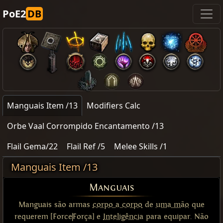
PoE2
DB
Manguais Item /13
Modifiers Calc
Orbe Vaal Corrompido Encantamento /13
Flail Gema/22
Flail Ref /5
Melee Skills /1
Manguais Item /13
Manguais
Manguais são armas
corpo a corpo
de
uma mão
que
requerem [Force|Força] e
Inteligência
para equipar. Não