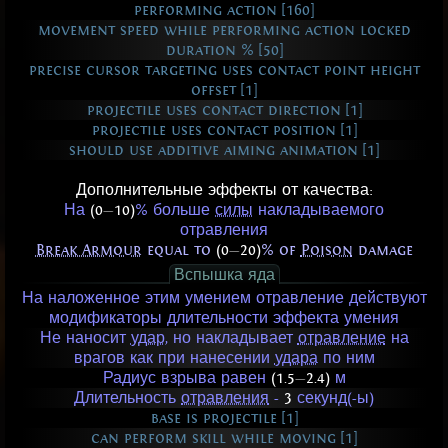
performing action [160]
movement speed while performing action locked
duration % [50]
precise cursor targeting uses contact point height
offset [1]
projectile uses contact direction [1]
projectile uses contact position [1]
should use additive aiming animation [1]
Дополнительные эффекты от качества:
На
(0
—
10)
% больше
силы
накладываемого
отравления
Break Armour
equal to
(0
—
20)
% of
Poison
damage
Вспышка яда
На наложенное этим умением отравление действуют
модификаторы длительности эффекта умения
Не наносит
удар
, но накладывает
отравление
на
врагов как при нанесении
удара
по ним
Радиус взрыва равен
(1.5
—
2.4)
м
Длительность
отравления
-
3
секунд(-ы)
base is projectile [1]
can perform skill while moving [1]