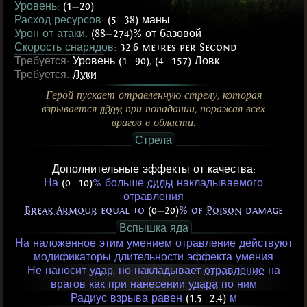
Уровень:
(1
—
20)
Расход ресурсов:
(5
—
38) маны
Урон от атаки:
(88
—
274)% от базовой
Скорость снарядов:
32.6 metres per Second
Требуется:
Уровень (1
—
90)
,
(4
—
157) Ловк.
Требуется:
Луки
Герой пускает отравленную стрелу, которая
взрывается
ядом
при попадании, поражая всех
врагов в области.
Стрела
Дополнительные эффекты от качества:
На
(0
—
10)
% больше
силы
накладываемого
отравления
Break Armour
equal to
(0
—
20)
% of
Poison
damage
Вспышка яда
На наложенное этим умением отравление действуют
модификаторы длительности эффекта умения
Не наносит
удар
, но накладывает
отравление
на
врагов как при нанесении
удара
по ним
Радиус взрыва равен
(1.5
—
2.4)
м