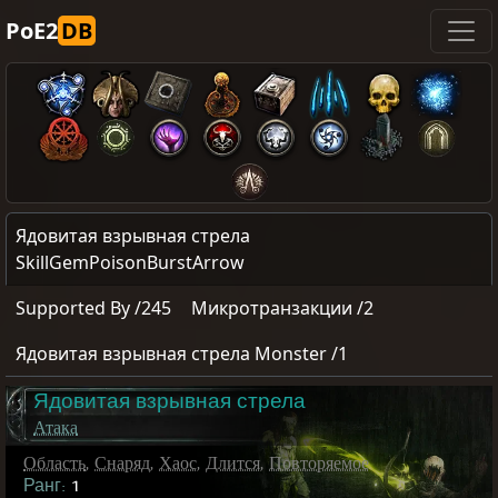
PoE2
DB
Ядовитая взрывная стрела
SkillGemPoisonBurstArrow
Supported By /245
Микротранзакции /2
Ядовитая взрывная стрела Monster /1
Ядовитая взрывная стрела
Атака
Область
,
Снаряд
,
Хаос
,
Длится
,
Повторяемое
Ранг:
1