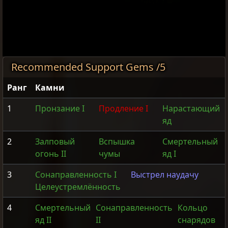
Recommended Support Gems /5
Ранг
Камни
1
Пронзание I
Продление I
Нарастающий
яд
2
Залповый
Вспышка
Смертельный
огонь II
чумы
яд I
3
Сонаправленность I
Выстрел наудачу
Целеустремлённость
4
Смертельный
Сонаправленность
Кольцо
яд II
II
снарядов