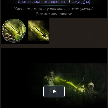
Длительность
отравления
-
3
секунд(-ы)
Умениями можно управлять в окне умений.
Poisonburst Arrow
Play
Video