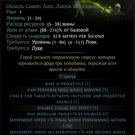
Область
,
Снаряд
,
Хаос
,
Длится
,
Повторяемое
Ранг:
1
Уровень:
(1
—
20)
Расход ресурсов:
(5
—
38) маны
Урон от атаки:
(88
—
274)% от базовой
Скорость снарядов:
32.6 metres per Second
Требуется:
Уровень (1
—
90)
,
(4
—
157) Ловк.
Требуется:
Луки
Герой пускает отравленную стрелу, которая
взрывается
ядом
при попадании, поражая всех
врагов в области.
Стрела
base is projectile [1]
can perform skill while moving [1]
check for targets between initiator and projectile
source [1]
disable visual hit effect [1]
has modular projectiles enabled [1]
movement speed +% final while performing action
[-70]
movement speed acceleration +% per second while