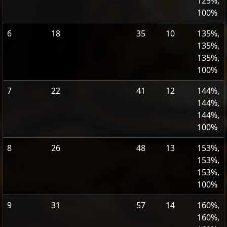
125%,
100%
6
18
35
10
135%,
135%,
135%,
100%
7
22
41
12
144%,
144%,
144%,
100%
8
26
48
13
153%,
153%,
153%,
100%
9
31
57
14
160%,
160%,