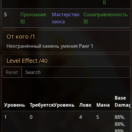
II
5
Пронзание
Мастерство
Сонаправленность
III
хаоса
III
От кого /1
Неогранённый камень умения
Ранг 1
Level Effect /40
Base
Уровень
ТребуетсяУровень
Ловк
Мана
Damag
1
0
4
5
88%,
88%,
88%,