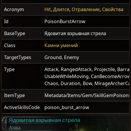
Acronym
Hit
,
Длится
,
Отравление
,
Свойства
Id
PoisonBurstArrow
BaseType
Ядовитая взрывная стрела
Class
Камни умений
TargetTypes
Ground, Enemy
Type
Attack, RangedAttack, Projectile, Barra
UsableWhileMoving, CanBecomeArrowR
Chaos, Duration, Bow, MirageArcherC
ItemType
Metadata/Items/Gem/SkillGemPoison
ActiveSkillsCode
poison_burst_arrow
Ядовитая взрывная стрела
Атака