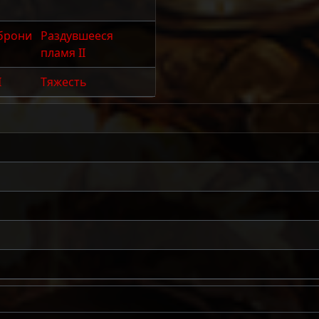
брони
Раздувшееся
пламя II
I
Тяжесть