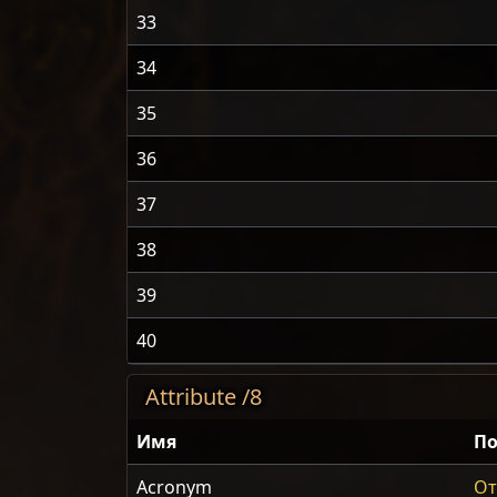
33
34
35
36
37
38
39
40
Attribute /8
Имя
По
Acronym
От