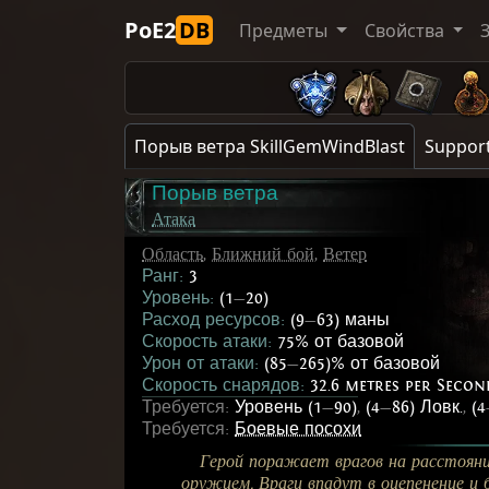
PoE2
DB
Предметы
Свойства
Порыв ветра SkillGemWindBlast
Support
Порыв ветра
Атака
Область
,
Ближний бой
,
Ветер
Ранг:
3
Уровень:
(1
—
20)
Расход ресурсов:
(9
—
63) маны
Скорость атаки:
75% от базовой
Урон от атаки:
(85
—
265)% от базовой
Скорость снарядов:
32.6 metres per Secon
Требуется:
Уровень (1
—
90)
,
(4
—
86) Ловк.
,
(4
Требуется:
Боевые посохи
Герой поражает врагов на расстоянии
оружием. Враги впадут в
оцепенение
и 