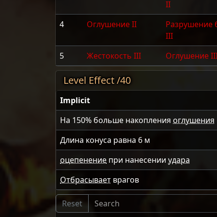
II
4
Оглушение II
Разрушение 
III
5
Жестокость III
Оглушение II
Level Effect /40
Implicit
На
150
% больше накопления
оглушения
Длина конуса равна
6
м
оцепенение
при нанесении
удара
Отбрасывает
врагов