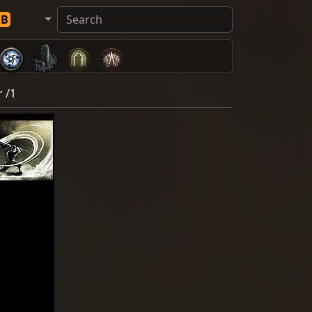
DB
 /1