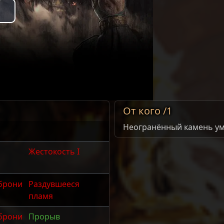
Play
Video
От кого /1
Неогранённый камень у
Жестокость I
брони
Раздувшееся
пламя
брони
Прорыв