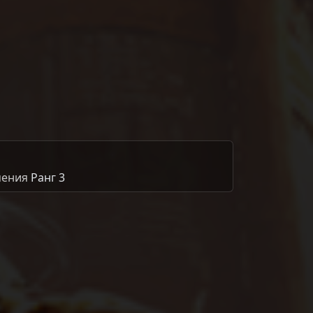
мения
Ранг 3