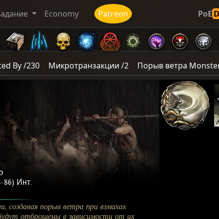
Задание
Economy
Patreon
PoE
ed By /230
Микротранзакции /2
Порыв ветра Monster
d
—
86) Инт.
, создавая порыв ветра при взмахах
будут
отброшены
в зависимости от их