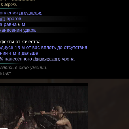
к герою.
копления
оглушения
ет
врагов
са равна
6
м
нанесении
удара
фекты от качества:
иусе 1.5 м от вас вплоть до отсутствия
янии 4 м и дальше
% нанесённого
физического
урона
влять в окне умений.
Blast