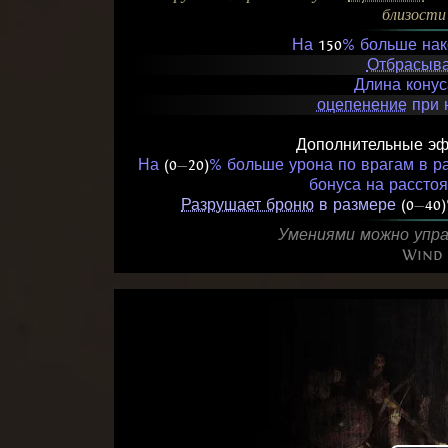
близости 
На
150
% больше на
Отбрасыва
Длина кону
оцепенение
при 
Дополнительные эф
На
(0
—
20)
% больше урона по врагам в рад
бонуса на рассто
Разрушает броню
в размере
(0
—
40)
Умениями можно упра
Wind 