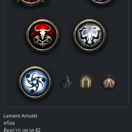
Lament Amulet
สร้อย
ต้องการ:
เลเวล 42