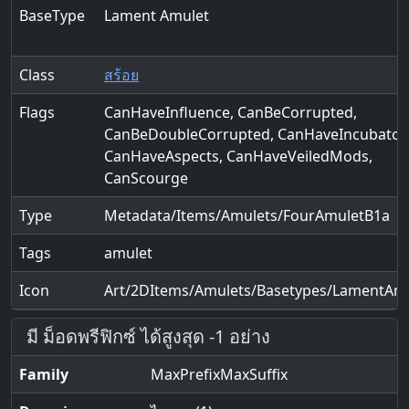
BaseType
Lament Amulet
Class
สร้อย
Flags
CanHaveInfluence
,
CanBeCorrupted
,
CanBeDoubleCorrupted
,
CanHaveIncubator
CanHaveAspects
,
CanHaveVeiledMods
,
CanScourge
Type
Metadata/Items/Amulets/FourAmuletB1a
Tags
amulet
Icon
Art/2DItems/Amulets/Basetypes/LamentAm
มี ม็อดพรีฟิกซ์ ได้สูงสุด
-1
อย่าง
Family
MaxPrefixMaxSuffix