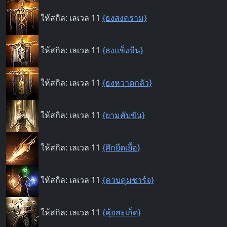
ให้สกิล: เลเวล 11
{ธงสงคราม}
ให้สกิล: เลเวล 11
{ธงแข็งขืน}
ให้สกิล: เลเวล 11
{ธงหวาดกลัว}
ให้สกิล: เลเวล 11
{ยามคับขัน}
ให้สกิล: เลเวล 11
{ศึกยืดเยื้อ}
ให้สกิล: เลเวล 11
{ควบคุมชาร์จ}
ให้สกิล: เลเวล 11
{คุ้ยสะเก็ด}