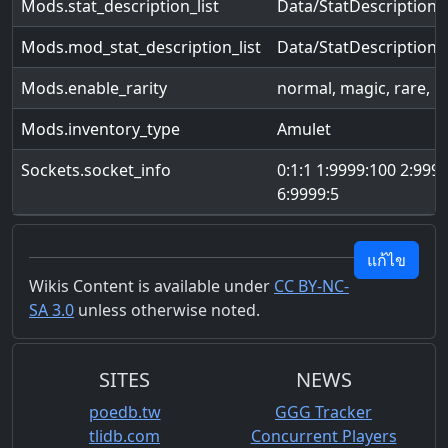
Mods.stat_description_list
Data/StatDescriptions/
Mods.mod_stat_description_list
Data/StatDescriptions
Mods.enable_rarity
normal, magic, rare, 
Mods.inventory_type
Amulet
Sockets.socket_info
0:1:1 1:9999:100 2:999
6:9999:5
แก้ไข
Wikis Content is available under
CC BY-NC-
SA 3.0
unless otherwise noted.
SITES
NEWS
poedb.tw
GGG Tracker
tlidb.com
Concurrent Players