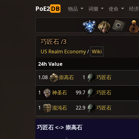
PoE2
DB
物品
词缀
使命
经
巧匠石 /3
US Realm Economy
/
Wiki
24h Value
1.08
崇高石
1
巧匠石
1
神圣石
99.7
巧匠石
1
混沌石
22.9
巧匠石