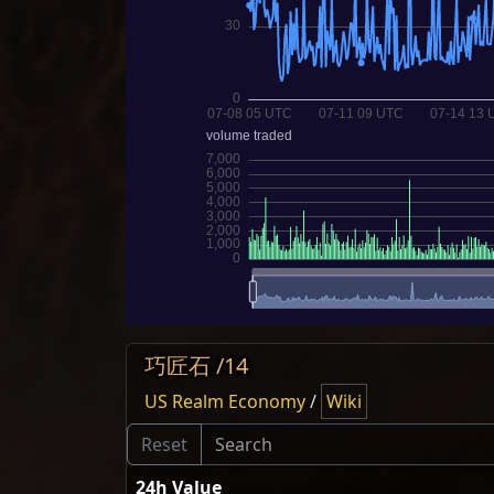
巧匠石 /14
US Realm Economy
/
Wiki
24h Value