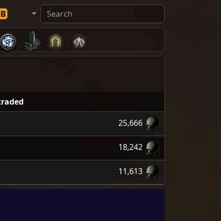
DB
traded
25,666
18,242
11,613