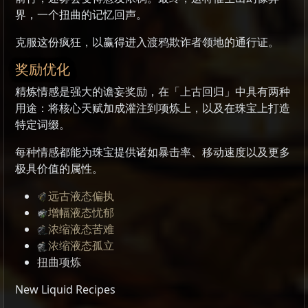
界，一个扭曲的记忆回声。
克服这份疯狂，以赢得进入渡鸦欺诈者领地的通行证。
奖励优化
精炼情感是强大的谵妄奖励，在「上古回归」中具有两种
用途：将核心天赋加成灌注到项炼上，以及在珠宝上打造
特定词缀。
每种情感都能为珠宝提供诸如暴击率、移动速度以及更多
极具价值的属性。
远古液态偏执
增幅液态忧郁
浓缩液态苦难
浓缩液态孤立
扭曲项炼
New Liquid Recipes