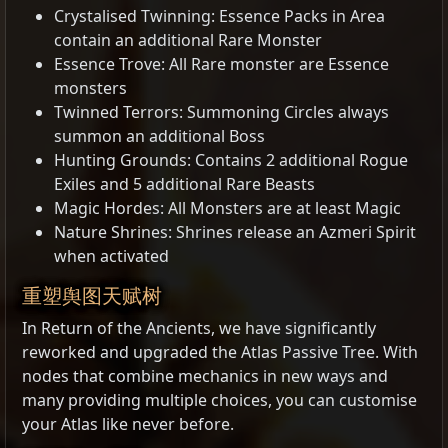
Crystalised Twinning: Essence Packs in Area
contain an additional Rare Monster
Essence Trove: All Rare monster are Essence
monsters
Twinned Terrors: Summoning Circles always
summon an additional Boss
Hunting Grounds: Contains 2 additional Rogue
Exiles and 5 additional Rare Beasts
Magic Hordes: All Monsters are at least Magic
Nature Shrines: Shrines release an Azmeri Spirit
when activated
重塑舆图天赋树
In Return of the Ancients, we have significantly
reworked and upgraded the Atlas Passive Tree. With
nodes that combine mechanics in new ways and
many providing multiple choices, you can customise
your Atlas like never before.