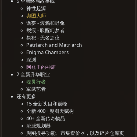
5 全新终局故事线
神性起源
舆图大师
谵妄 - 渡鸦和野兔
裂痕 - 唤醒幻梦者
祭祀 - 无名之仪
Patriarch and Matriarch
Enigma Chambers
深渊
阿兹里的神庙
2 全新升华职业
魂灵行者
军武艺者
还有更多
15 全新头目和巅峰
全新 400+ 舆图天赋树
40+ 全新传奇物品
流派规划器
舆图搜寻功能、市集查价器，以及碎片仓库页