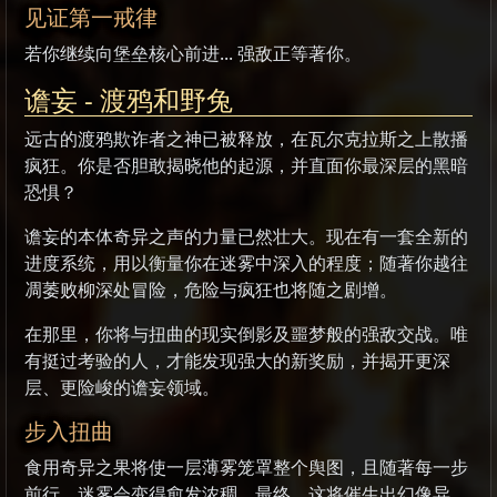
见证第一戒律
若你继续向堡垒核心前进... 强敌正等著你。
谵妄 - 渡鸦和野兔
远古的渡鸦欺诈者之神已被释放，在瓦尔克拉斯之上散播
疯狂。你是否胆敢揭晓他的起源，并直面你最深层的黑暗
恐惧？
谵妄的本体奇异之声的力量已然壮大。现在有一套全新的
进度系统，用以衡量你在迷雾中深入的程度；随著你越往
凋萎败柳深处冒险，危险与疯狂也将随之剧增。
在那里，你将与扭曲的现实倒影及噩梦般的强敌交战。唯
有挺过考验的人，才能发现强大的新奖励，并揭开更深
层、更险峻的谵妄领域。
步入扭曲
食用奇异之果将使一层薄雾笼罩整个舆图，且随著每一步
前行，迷雾会变得愈发浓稠。最终，这将催生出幻像异