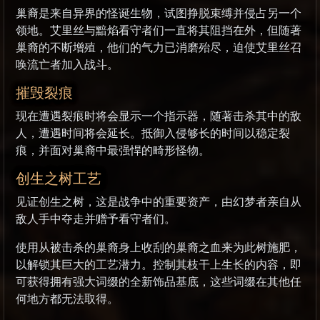
巢裔是来自异界的怪诞生物，试图挣脱束缚并侵占另一个
领地。艾里丝与黯焰看守者们一直将其阻挡在外，但随著
巢裔的不断增殖，他们的气力已消磨殆尽，迫使艾里丝召
唤流亡者加入战斗。
摧毁裂痕
现在遭遇裂痕时将会显示一个指示器，随著击杀其中的敌
人，遭遇时间将会延长。抵御入侵够长的时间以稳定裂
痕，并面对巢裔中最强悍的畸形怪物。
创生之树工艺
见证创生之树，这是战争中的重要资产，由幻梦者亲自从
敌人手中夺走并赠予看守者们。
使用从被击杀的巢裔身上收刮的巢裔之血来为此树施肥，
以解锁其巨大的工艺潜力。控制其枝干上生长的内容，即
可获得拥有强大词缀的全新饰品基底，这些词缀在其他任
何地方都无法取得。