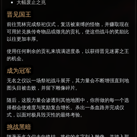
大幅废止之兆
晋见国王
前往荒林完成祭祀仪式，复活被束缚的怪物，并赚取现在
可用於兑换传奇物品或徵兆的贡礼，使这些战斗的奖励比
以往更加丰厚。
使用任何剩余的贡礼来填满进度条，以获得晋见迷雾之王
的机会。
成为冠军
无名之仪以一场祭祀战斗展开，其力量会不断增强直到地
图头目被击败，并留下雕像碎片。
随后，这股力量会渗透到其他地图中，你所做的每一个选
择都会使难度与奖励复合增长。杀出一条血路并完成仪
式，以面对极具毁灭性的最终考验。
挑战黑暗
随著无名之仪走向终结，将你的名字刻入雕像，并踏入那