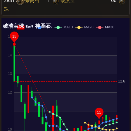
2831
崇高石
1
破溃宝
106
珠