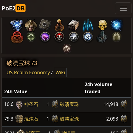
PoE2
DB
破溃宝珠 /3
US Realm Economy
/
Wiki
24h volume
24h Value
traded
10.6
神圣石
1
破溃宝珠
14,918
79.3
混沌石
1
破溃宝珠
2,093