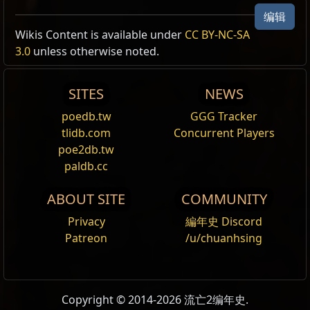
编辑
Wikis Content is available under
CC BY-NC-SA
3.0
unless otherwise noted.
SITES
NEWS
poedb.tw
GGG Tracker
tlidb.com
Concurrent Players
poe2db.tw
paldb.cc
ABOUT SITE
COMMUNITY
Privacy
編年史 Discord
Patreon
/u/chuanhsing
Copyright © 2014-2026 流亡2编年史.