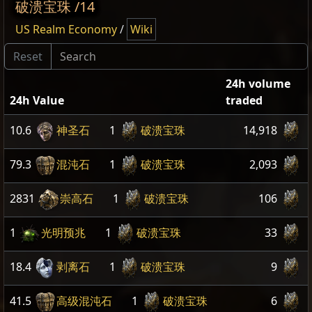
破溃宝珠 /14
US Realm Economy
/
Wiki
24h volume
24h Value
traded
10.6
神圣石
1
破溃宝珠
14,918
79.3
混沌石
1
破溃宝珠
2,093
2831
崇高石
1
破溃宝珠
106
1
光明预兆
1
破溃宝珠
33
18.4
剥离石
1
破溃宝珠
9
41.5
高级混沌石
1
破溃宝珠
6