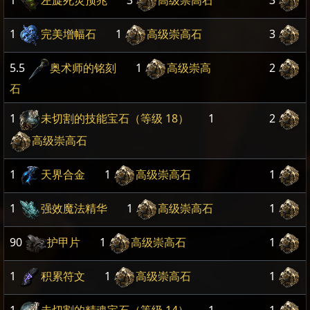
1
左旋死灵预兆
3
高级崇高石
3
1
完美增幅石
1
高级崇高石
3
5.5
奥术师的铭刻
1
高级崇高
2
石
1
未切割的技能宝石（等级 18）
1
2
高级崇高石
1
天界合金
1
高级崇高石
1
1
强效魔法精华
1
高级崇高石
1
90
护甲片
1
高级崇高石
1
1
积累符文
1
高级崇高石
1