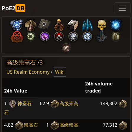
PoE2
DB
高级崇高石 /3
US Realm Economy
/
Wiki
24h volume
24h Value
traded
1
神圣石
62.9
高级崇高
149,302
石
4.82
崇高石
1
高级崇高
77,312