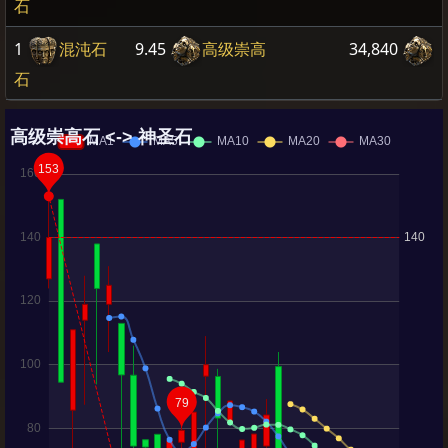
石
1
混沌石
9.45
高级崇高
34,840
石