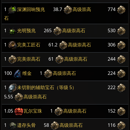
1
深渊回响预兆
38.7
高级崇高
774
石
1
光明预兆
265
高级崇高石
530
1
完美工匠石
61.2
高级崇高石
306
1
完美崇高石
61
高级崇高石
244
100
维金
1
高级崇高石
224
1
未切割的辅助宝石（等级 5）
222
5.55
高级崇高石
1.05
瓦尔宝珠
1
高级崇高石
152
1
遗存头骨
58
高级崇高石
116