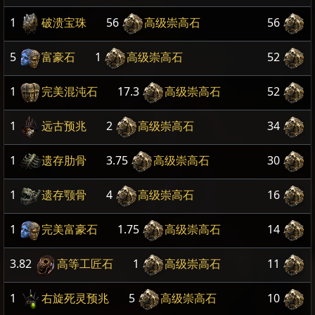
1
破溃宝珠
56
高级崇高石
56
5
富豪石
1
高级崇高石
52
1
完美混沌石
17.3
高级崇高石
52
1
远古预兆
2
高级崇高石
34
1
遗存肋骨
3.75
高级崇高石
30
1
遗存颚骨
4
高级崇高石
16
1
完美富豪石
1.75
高级崇高石
14
3.82
高等工匠石
1
高级崇高石
11
1
右旋死灵预兆
5
高级崇高石
10