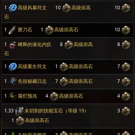
1
高级风暴符文
10
高级崇高
10
石
1
磨刀石
1
高级崇高石
10
1
稀释的液化内疚
8
高级崇高
8
石
1
高级重生符文
1
高级崇高石
7
1
先祖秘藏日志
7
高级崇高石
7
1
腐烂预兆
4
高级崇高石
4
1.33
未切割的技能宝石（等级 19）
3
1
高级崇高石