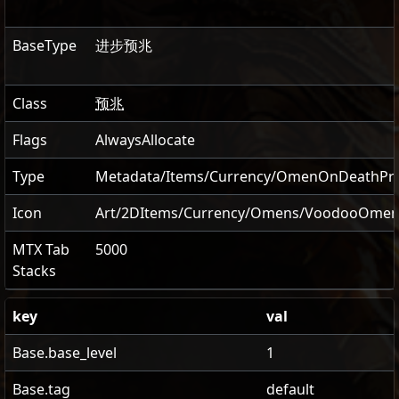
BaseType
进步预兆
Class
预兆
Flags
AlwaysAllocate
Type
Metadata/Items/Currency/OmenOnDeathPre
Icon
Art/2DItems/Currency/Omens/VoodooOmen
MTX Tab
5000
Stacks
key
val
Base.base_level
1
Base.tag
default