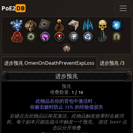
PoE2
DB
进步预兆 OmenOnDeathPreventExpLoss
进步预兆 /3
进步预兆
预兆
堆叠数量:
1 / 10
此物品在你的背包中激活时，
你被击败时防止 75% 的经验值损失
右键点击此物品以将其激活。此物品触发效果时会被消
耗。每个副本只能在战斗中触发一个预兆。 按住 Shift 点
击以分开堆叠