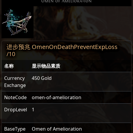
Omen of Amelioration
进步预兆 OmenOnDeathPreventExpLoss
/10
名称
显示物品素质
Currency
450 Gold
Exchange
NoteCode
omen-of-amelioration
DropLevel
1
BaseType
Omen of Amelioration