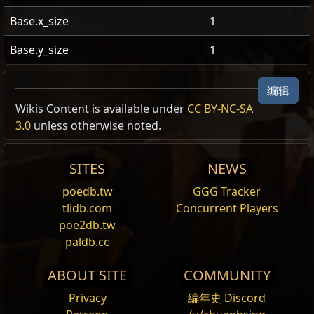
Base.x_size
1
Base.y_size
1
编辑
US Realm Economy
Wiki
Wikis Content is available under
CC BY-NC-SA
3.0
unless otherwise noted.
24h Value
24h volume traded
33.5
崇高石
1
进步预兆
20,662
SITES
NEWS
poedb.tw
GGG Tracker
1
神圣石
11.1
进步预兆
20,337
tlidb.com
Concurrent Players
poe2db.tw
1
混沌石
1.41
进步预兆
12,648
paldb.cc
ABOUT SITE
COMMUNITY
Privacy
編年史 Discord