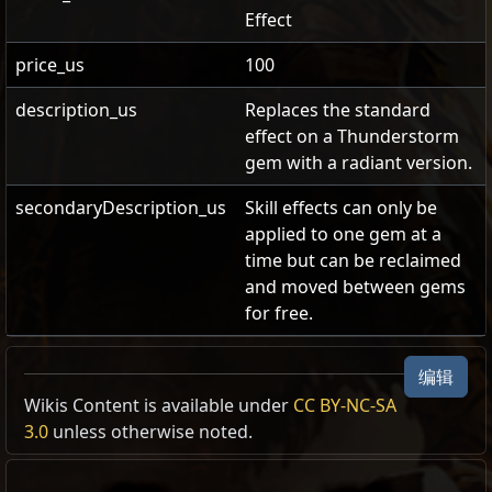
Effect
price_us
100
description_us
Replaces the standard
effect on a Thunderstorm
gem with a radiant version.
secondaryDescription_us
Skill effects can only be
applied to one gem at a
time but can be reclaimed
and moved between gems
for free.
雷霆风暴：辉耀
编辑
雷霆风暴外观
,
电弧
Wikis Content is available under
CC BY-NC-SA
Cost:
100
3.0
unless otherwise noted.
将你的雷霆风暴改为辉耀主题。
Radiant Thunderstorm Effect