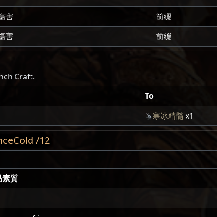
傷害
前綴
傷害
前綴
nch Craft.
To
寒冰精髓
x1
eCold /12
品素質