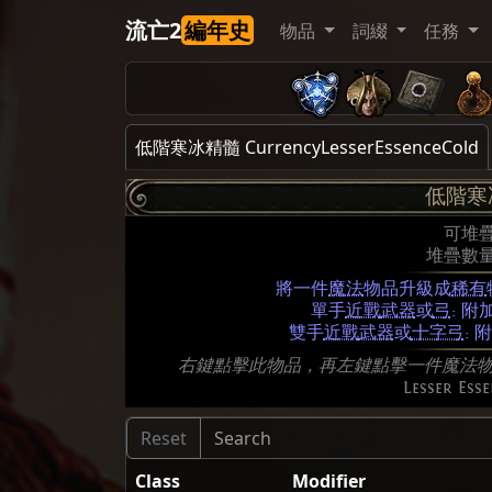
流亡2
編年史
物品
詞綴
任務
低階寒冰精髓 CurrencyLesserEssenceCold
低階寒
可堆
堆疊數量
將一件
魔法
物品升級成
稀有
單手
近戰
武器
或
弓
: 附
雙手
近戰
武器
或
十字弓
: 
右鍵點擊此物品，再左鍵點擊一件魔法物品來
Lesser Esse
Class
Modifier