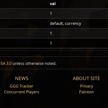
val
1
default, currency
1
1
SA 3.0
unless otherwise noted.
你的物品
NEWS
ABOUT SITE
3x
低階寒冰精髓
GGG Tracker
Privacy
Concurrent Players
Patreon