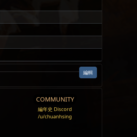
編輯
Note
COMMUNITY
編年史 Discord
/u/chuanhsing