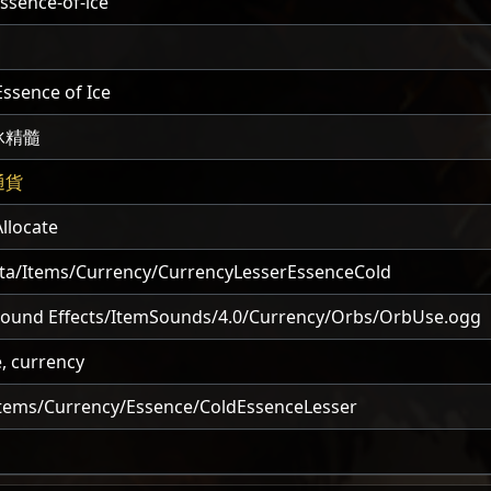
essence-of-ice
Essence of Ice
冰精髓
通貨
llocate
ta/Items/Currency/CurrencyLesserEssenceCold
Sound Effects/ItemSounds/4.0/Currency/Orbs/OrbUse.ogg
, currency
tems/Currency/Essence/ColdEssenceLesser