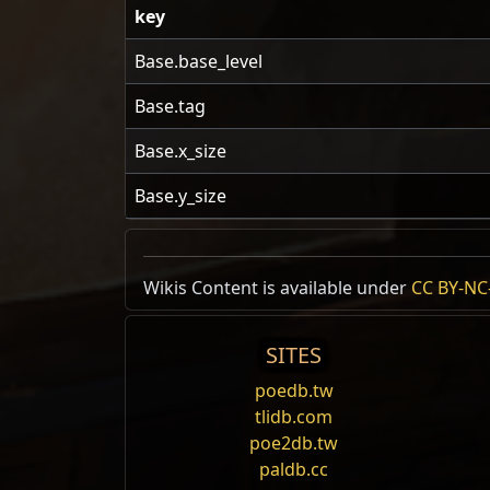
key
Base.base_level
Base.tag
Base.x_size
Base.y_size
Wikis Content is available under
CC BY-NC-
相同物品 Recipe /1
獎勵
SITES
寒冰精髓
poedb.tw
tlidb.com
poe2db.tw
paldb.cc