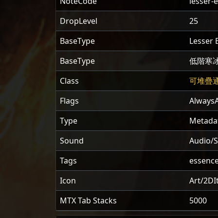
NoteCode
lesser-
DropLevel
25
BaseType
Lesser 
BaseType
低階寒
Class
可堆疊
Flags
AlwaysA
Type
Metada
Sound
Audio/
Tags
essence
Icon
Art/2DI
MTX Tab Stacks
5000