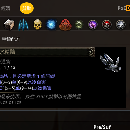
經濟
贊助
PoE
重鑄配方
冰精髓
疊通貨
:
1 / 10
物品，且必定新增 1 條詞綴
加
(3
—
5)
至
(6
—
9)
冰冷
傷害
附加
(5
—
8)
至
(9
—
14)
冰冷
傷害
使用。 按住 Shift 點擊以分開堆疊
nce of Ice
Pre/Suf