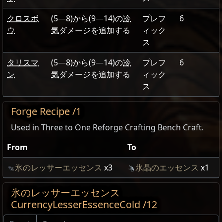
クロスボ
(5
—
8)
から
(9
—
14)
の
冷
プレフ
6
ウ
気
ダメージを追加する
ィック
ス
タリスマ
(5
—
8)
から
(9
—
14)
の
冷
プレフ
6
ン
気
ダメージを追加する
ィック
ス
Forge Recipe /1
Used in Three to One Reforge Crafting Bench Craft.
From
To
氷のレッサーエッセンス
x3
氷晶のエッセンス
x1
氷のレッサーエッセンス
CurrencyLesserEssenceCold /12