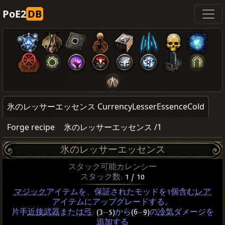
PoE2
DB
氷のレッサーエッセンス CurrencyLesserEssenceCold
Forge recipe
氷のレッサーエッセンス /1
氷のレッサーエッセンス
スタック可能カレンシー
スタック数:
1 / 10
マジック
アイテムを、保証されたモッドを1個含む
レア
アイテムにアップグレードする。
片手
近接
武器
または
弓
:
(3
—
5)
から
(6
—
9)
の
冷気
ダメージを
追加する