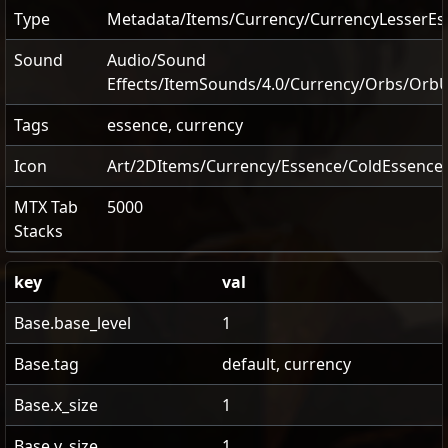
Type
Metadata/Items/Currency/CurrencyLesserEs
Sound
Audio/Sound
Effects/ItemSounds/4.0/Currency/Orbs/Orb
Tags
essence, currency
Icon
Art/2DItems/Currency/Essence/ColdEssence
MTX Tab
5000
Stacks
key
val
Base.base_level
1
Base.tag
default, currency
Base.x_size
1
Base.y_size
1