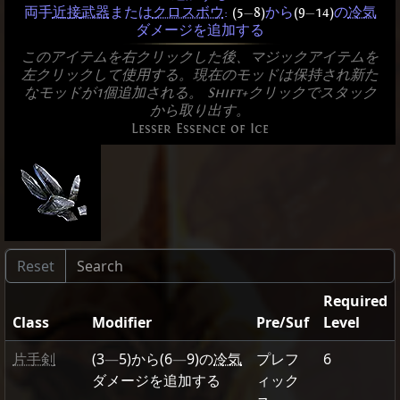
両手
近接
武器
または
クロスボウ
:
(5
—
8)
から
(9
—
14)
の
冷気
ダメージを追加する
このアイテムを右クリックした後、マジックアイテムを
左クリックして使用する。現在のモッドは保持され新た
なモッドが1個追加される。 Shift+クリックでスタック
から取り出す。
Lesser Essence of Ice
Required
Class
Modifier
Pre/Suf
Level
片手剣
(3
—
5)
から
(6
—
9)
の
冷気
プレフ
6
ダメージを追加する
ィック