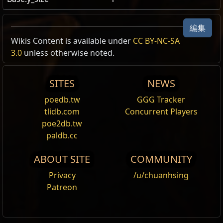
編集
US Realm Economy
Wiki
Wikis Content is available under
CC BY-NC-SA
相同物品 Recipe /1
3.0
unless otherwise noted.
24h volume
報酬
あなたが提示
Note
24h Value
traded
SITES
NEWS
氷晶のエッセ
3x
氷のレッサーエッセ
8.82
高貴なオーブ
1
氷のレ
11
ンス
ンス
poedb.tw
GGG Tracker
ッサーエッセンス
tlidb.com
Concurrent Players
poe2db.tw
paldb.cc
ABOUT SITE
COMMUNITY
Privacy
/u/chuanhsing
Patreon