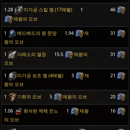
1.28
미가공 스킬 젬 (17레벨)
1
46
제왕의 오브
1
메드베드의 원 문양
1.94
제
31
왕의 오브
1
다레소의 열정
15.5
제왕의
31
오브
1
미가공 보조 젬 (4레벨)
3
제
21
왕의 오브
1
기회의 오브
5
제왕의 오브
20
1.06
희석된 액체 진노
1
제왕
16
의 오브