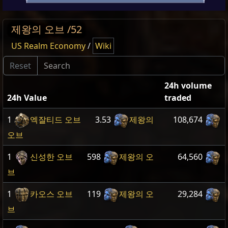
제왕의 오브 /52
US Realm Economy
/
Wiki
24h volume
24h Value
traded
1
엑잘티드 오브
3.53
제왕의
108,674
오브
1
신성한 오브
598
제왕의 오
64,560
브
1
카오스 오브
119
제왕의 오
29,284
브