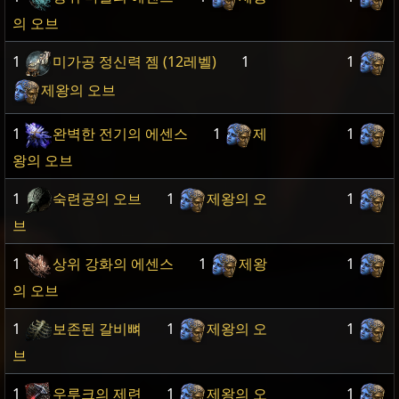
의 오브
1
미가공 정신력 젬 (12레벨)
1
1
제왕의 오브
1
완벽한 전기의 에센스
1
제
1
왕의 오브
1
숙련공의 오브
1
제왕의 오
1
브
1
상위 강화의 에센스
1
제왕
1
의 오브
1
보존된 갈비뼈
1
제왕의 오
1
브
1
우루크의 제련
1
제왕의 오
1