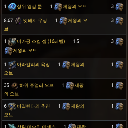
1
상위 영감 룬
1
제왕의 오브
3
8.67
멧돼지 우상
1
제왕의 오
3
브
1
미가공 스킬 젬 (16레벨)
1.5
3
제왕의 오브
1
아라칼리의 욕망
1
제왕의
1
오브
35
하위 쥬얼러 오브
1
제왕
1
의 오브
6
바일렌타의 추진
1
제왕의
1
오브
1
상위 마술의 에센스
1
제왕
1