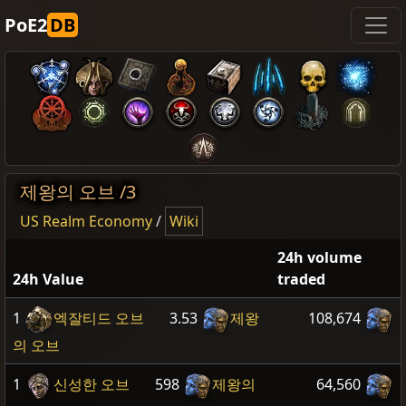
PoE2
DB
제왕의 오브 /3
US Realm Economy
/
Wiki
24h volume
24h Value
traded
1
엑잘티드 오브
3.53
제왕
108,674
의 오브
1
신성한 오브
598
제왕의
64,560