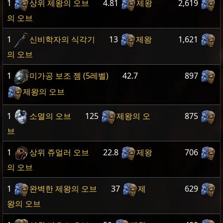
1
상위 제왕의 오브
4.81
제왕
2,619
의 오브
1
신비학자의 식각기
13
제왕
1,621
의 오브
1
미가공 보조 젬 (5레벨)
42.7
897
제왕의 오브
1
소멸의 오브
125
제왕의 오
875
브
1
상위 쥬얼러 오브
22.8
제왕
706
의 오브
1
완벽한 제왕의 오브
37
제
629
왕의 오브