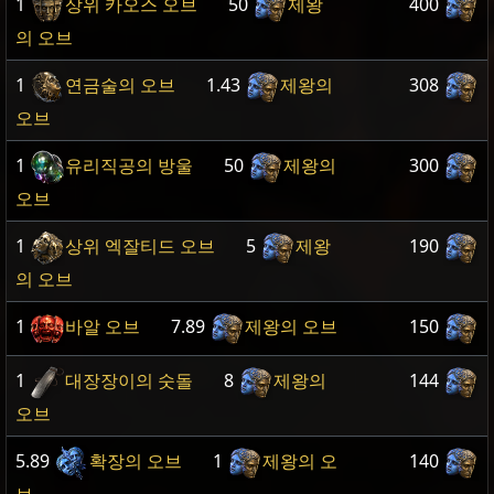
1
상위 카오스 오브
50
제왕
400
의 오브
1
연금술의 오브
1.43
제왕의
308
오브
1
유리직공의 방울
50
제왕의
300
오브
1
상위 엑잘티드 오브
5
제왕
190
의 오브
1
바알 오브
7.89
제왕의 오브
150
1
대장장이의 숫돌
8
제왕의
144
오브
5.89
확장의 오브
1
제왕의 오
140