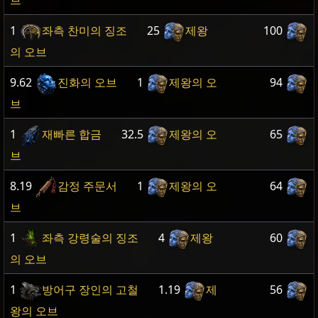
브
1
좌측 찬미의 징조
25
제왕
100
의 오브
9.62
진화의 오브
1
제왕의 오
94
브
1
재빠른 합금
32.5
제왕의 오
65
브
8.19
감정 주문서
1
제왕의 오
64
브
1
좌측 강령술의 징조
4
제왕
60
의 오브
1
방어구 장인의 고철
1.19
제
56
왕의 오브