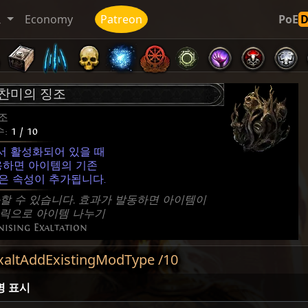
트
Economy
Patreon
PoE
찬미의 징조
조
수:
1 / 10
서 활성화되어 있을 때
용하면 아이템의 기존
은 속성이 추가됩니다.
할 수 있습니다. 효과가 발동하면 아이템이
+ 클릭으로 아이템 나누기
ising Exaltation
ddExistingModType /10
명 표시