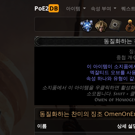
PoE2
DB
아이템
속성 부여
퀘스
동질화하는 
징
중첩 개
이 아이템이 소지품에
엑잘티드 오브를 사
속성 하나와 유형이 같
소지품에서 이 아이템을 우클릭하면 활성화
소모됩니다. Shift 
Omen of Homogen
동질화하는 찬미의 징조 OmenOnExaltA
이름
상세 설