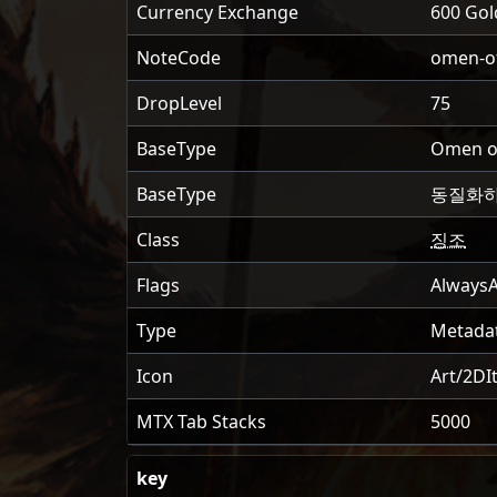
Currency Exchange
600 Gol
NoteCode
omen-of
DropLevel
75
BaseType
Omen of
BaseType
동질화하
Class
징조
Flags
AlwaysA
Type
Metada
Icon
Art/2D
MTX Tab Stacks
5000
key