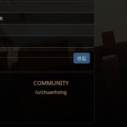
lt
편집
COMMUNITY
/u/chuanhsing