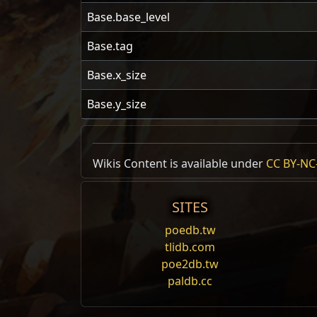
Base.base_level
Base.tag
Base.x_size
Base.y_size
Wikis Content is available under
CC BY-NC-
SITES
poedb.tw
tlidb.com
poe2db.tw
paldb.cc