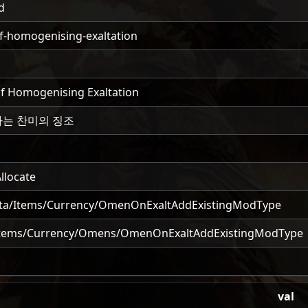
d
-homogenising-exaltation
 Homogenising Exaltation
는 찬미의 징조
llocate
ta/Items/Currency/OmenOnExaltAddExistingModType
Items/Currency/Omens/OmenOnExaltAddExistingModType
val