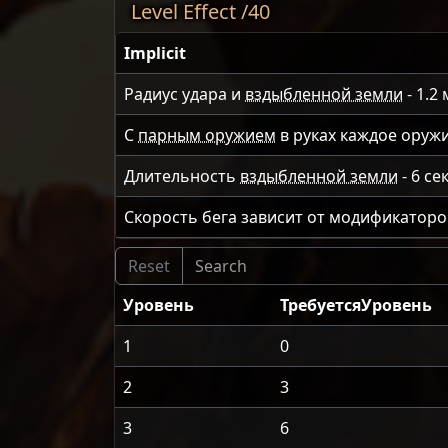
Level Effect /40
Implicit
Радиус удара и
вздыбленной земли
-
1.2
С
парным оружием
в руках каждое оруж
Длительность
вздыбленной земли
-
6
сек
Скорость бега зависит от модификатор
Уровень
ТребуетсяУровень
1
0
2
3
3
6