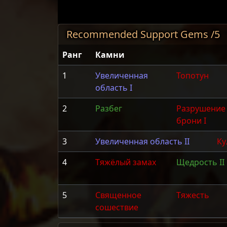
Recommended Support Gems /5
Ранг
Камни
1
Увеличенная
Топотун
область I
2
Разбег
Разрушение
брони I
3
Увеличенная область II
Ку
4
Тяжёлый замах
Щедрость II
5
Священное
Тяжесть
сошествие