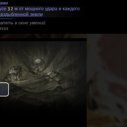
рами
усе
3.2
м от мощного удара и каждого
а
вздыбленной земли
влять в окне умений.
pede
Play
Video