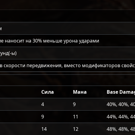
м
ие наносит на
30
% меньше урона ударами
унд(-ы)
ов скорости передвижения, вместо модификаторов свой
Сила
Мана
Base Dama
4
9
40%, 40%, 4
9
11
44%, 44%, 4
14
12
48%, 48%, 4