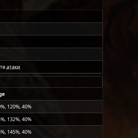
ств
атаки
ge
0%, 120%, 40%
4%, 132%, 40%
8%, 145%, 40%