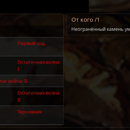
От кого /1
Неогранённый камень у
Первый ход
Остаточная волна
I
лак войны II
Остаточная волна
II
Терновник