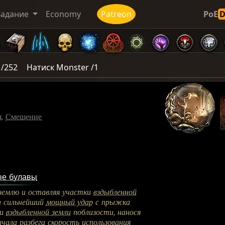
Задание
Economy
Patreon
PoE
 /252
Натиск Monster /1
я
,
Смещение
ые булавы
 землю и оставляя участки
вздыбленной
а сильнейший
мощный удар
с прыжка
ки
вздыбленной земли
поблизости, нанося
чала разбега скорость использования