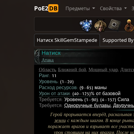
PoE2
DB
Предметы
Свойства
Натиск SkillGemStampede
Supported By
Натиск
Атака
Область
,
Ближний бой
,
Мощный удар
,
Длитс
Ранг:
11
Уровень:
(1
—
20)
Расход ресурсов:
(9
—
65) маны
Урон от атаки:
(40
—
125)% от базовой
Требуется:
Уровень (1
—
90)
,
(4
—
157) Сила
Требуется:
Одноручные булавы
,
Двуручн
Герой прорывается вперёд, раскалывая
земли
с каждым шагом. В конце рывк
поражает врагов и взрывает все участ
урон стоящим на них врагам. После на