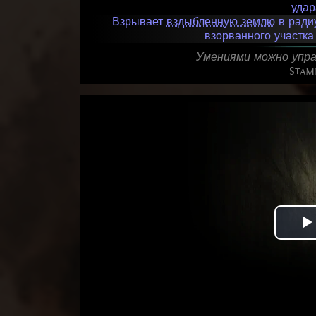
уда
Взрывает
вздыбленную землю
в ради
взорванного участк
Умениями можно упра
Stam