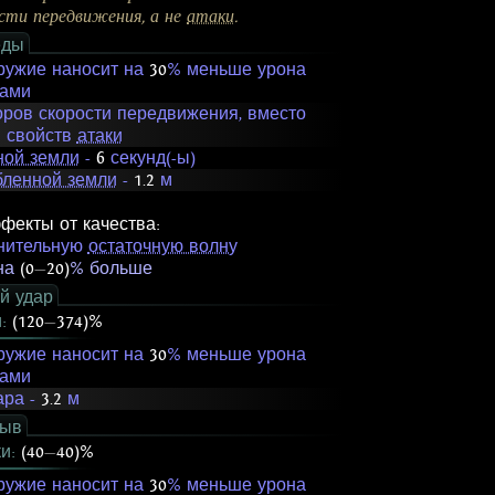
сти передвижения, а не
атаки
.
еды
ружие наносит на
30
% меньше урона
рами
оров скорости передвижения, вместо
 свойств
атаки
ной земли
-
6
секунд(-ы)
бленной земли
-
1.2
м
фекты от качества:
нительную
остаточную волну
 на
(0
—
20)
% больше
й удар
и:
(120
—
374)%
ружие наносит на
30
% меньше урона
рами
ара -
3.2
м
рыв
ки:
(40
—
40)%
ружие наносит на
30
% меньше урона