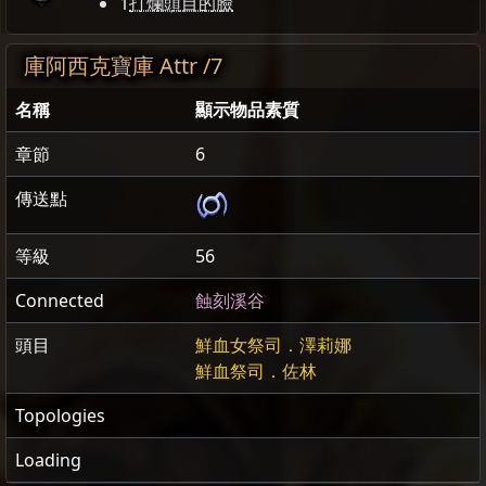
1
打爛頭目的臉
庫阿西克寶庫 Attr /7
名稱
顯示物品素質
章節
6
傳送點
等級
56
Connected
蝕刻溪谷
頭目
鮮血女祭司．澤莉娜
鮮血祭司．佐林
Topologies
Loading