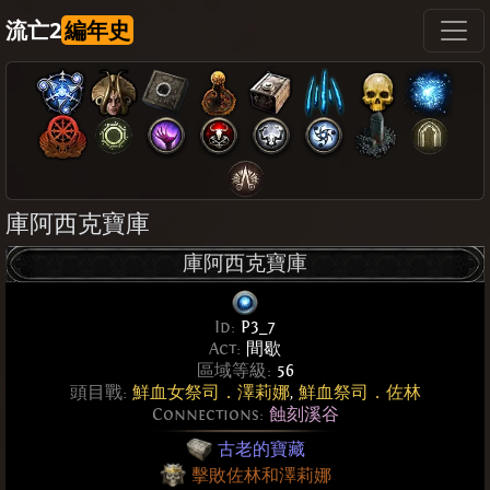
流亡2
編年史
庫阿西克寶庫
庫阿西克寶庫
Id:
P3_7
Act:
間歇
區域等級:
56
頭目戰:
鮮血女祭司．澤莉娜
,
鮮血祭司．佐林
Connections:
蝕刻溪谷
古老的寶藏
擊敗佐林和澤莉娜