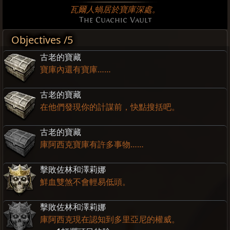
瓦爾人蝸居於寶庫深處。
The Cuachic Vault
Objectives /5
古老的寶藏
寶庫內還有寶庫……
古老的寶藏
在他們發現你的計謀前，快點搜括吧。
古老的寶藏
庫阿西克寶庫有許多事物……
擊敗佐林和澤莉娜
鮮血雙煞不會輕易低頭。
擊敗佐林和澤莉娜
庫阿西克現在認知到多里亞尼的權威。