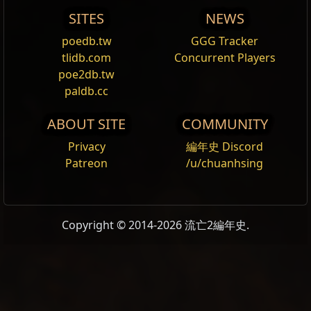
SITES
NEWS
poedb.tw
GGG Tracker
tlidb.com
Concurrent Players
poe2db.tw
paldb.cc
ABOUT SITE
COMMUNITY
Privacy
編年史 Discord
Patreon
/u/chuanhsing
Copyright © 2014-2026 流亡2編年史.