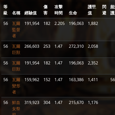
等
傷
攻擊
護甲
閃
能
級
名稱
經驗值
害
時間
生命
值
避
護
56
瓦爾
191,954
182
2.205
196,063
1,882
監督
者
56
瓦爾
266,603
253
1.47
272,310
2,058
巨獸
56
瓦爾
191,954
182
1.47
196,063
2,352
巨獸
56
瓦爾
159,962
152
1.47
163,386
1,411
56
變形
者
56
鮮血
319,923
304
1.47
215,670
1,176
女祭
司