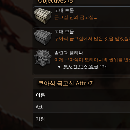
Objectives /5
고대 보물
금고실 안의 금고실...
고대 보물
쿠아식 금고실에서 많은 것을 얻었습니
졸린과 젤리나
이제 쿠아식이 도리아니의 권위를 인
부서진 보스 얼굴
1
개
쿠아식 금고실 Attr /7
이름
Act
거점