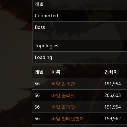
레벨
Connected
Boss
Topologies
Loading
레벨
이름
경험치
56
바알 감독관
191,954
56
바알 골리앗
266,603
56
바알 골리앗
191,954
56
바알 형태변형자
159,962