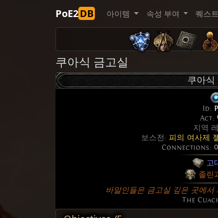
PoE2
DB
아이템
속성 부여
퀘스
쿠아식 금고실
쿠아식
Id:
P
Act:
지역 
보스전:
피의 여사제 
Connections:
고
졸린
바알인들은 금고실 깊은 곳에서 
The Cuac