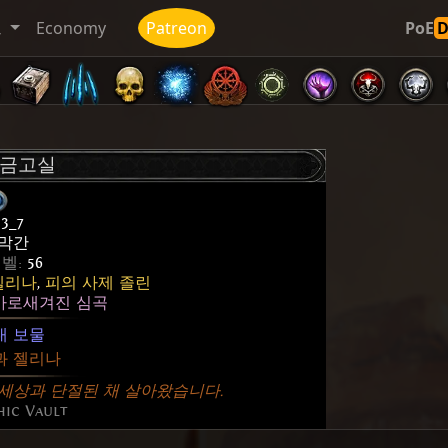
트
Economy
Patreon
PoE
 금고실
3_7
막간
레벨:
56
젤리나
,
피의 사제 졸린
아로새겨진 심곡
대 보물
과 젤리나
세상과 단절된 채 살아왔습니다.
hic Vault