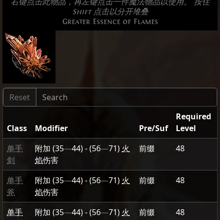
右键点击此物品，再左键点击一件魔法物品以使用。 按住
Shift 点击以分开堆叠
Greater Essence of Flames
Required
Class
Modifier
Pre/Suf
Level
单手
附加
(35
—
44)
-
(56
—
71)
火
前缀
48
剑
焰
伤害
单手
附加
(35
—
44)
-
(56
—
71)
火
前缀
48
斧
焰
伤害
单手
附加
(35
—
44)
-
(56
—
71)
火
前缀
48