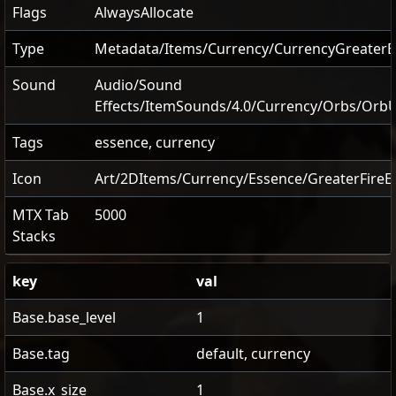
Flags
AlwaysAllocate
Type
Metadata/Items/Currency/CurrencyGreaterE
Sound
Audio/Sound
Effects/ItemSounds/4.0/Currency/Orbs/Orb
Tags
essence, currency
Icon
Art/2DItems/Currency/Essence/GreaterFireE
MTX Tab
5000
Stacks
key
val
Base.base_level
1
Base.tag
default, currency
Base.x_size
1