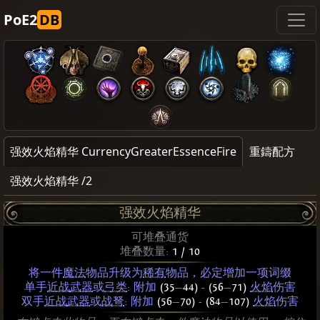
PoE2
DB
强效火焰精华 CurrencyGreaterEssenceFire
重鑄配方
强效火焰精华 /2
强效火焰精华
可堆叠通货
堆叠数量:
1 / 10
将一件
魔法
物品升级为
稀有
物品，必定增加一项词缀
单手
近战
武器
或
弓类
: 附加
(35
—
44)
-
(56
—
71)
火焰
伤害
双手
近战
武器
或
战弩
: 附加
(56
—
70)
-
(84
—
107)
火焰
伤害