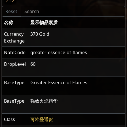
/12
名称
显示物品素质
Currency
370 Gold
Exchange
NoteCode
greater-essence-of-flames
DropLevel
60
BaseType
Greater Essence of Flames
BaseType
强效火焰精华
Class
可堆叠通货