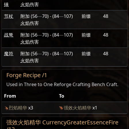
锤
火焰
伤害
节杖
附加
(56
—
70)
-
(84
—
107)
前缀
48
火焰
伤害
战弩
附加
(56
—
70)
-
(84
—
107)
前缀
48
火焰
伤害
魔符
附加
(56
—
70)
-
(84
—
107)
前缀
48
火焰
伤害
Forge Recipe /1
Used in Three to One Reforge Crafting Bench Craft.
From
To
烈焰精华
x3
强效火焰精华
x1
强效火焰精华 CurrencyGreaterEssenceFire