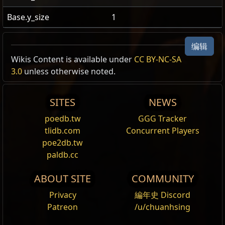
Base.y_size
1
编辑
US Realm Economy
Wiki
Wikis Content is available under
CC BY-NC-SA
相同物品 Recipe /1
3.0
unless otherwise noted.
24h volume
贡品
你的报价
Note
24h Value
traded
SITES
NEWS
强效火焰精华
3x
烈焰精华
1
崇高石
6
强效火焰精
138
poedb.tw
GGG Tracker
华
tlidb.com
Concurrent Players
poe2db.tw
1
混沌石
13
强效火焰精
13
paldb.cc
华
ABOUT SITE
COMMUNITY
Privacy
編年史 Discord
Patreon
/u/chuanhsing