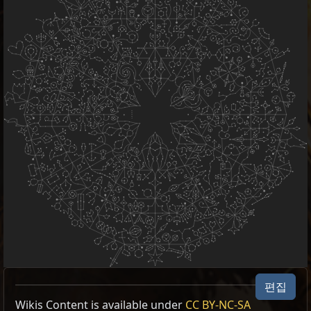
편집
Wikis Content is available under
CC BY-NC-SA
Type
Items
Result