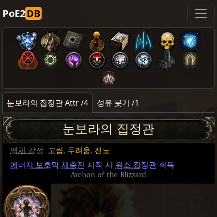
PoE2
DB
눈보라의 집정관 Attr /4
성유 붓기 /1
눈보라의 집정관
액체 감정
:
고립
,
두려움
,
진노
에너지 보호막 재충전
시작 시
원소 집정관
획득
Archon of the Blizzard