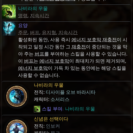
나비라의 우물
명령
,
지속시간
요양
주문
,
버프
,
유지형
,
지속시간
활성화된 동안, 사용 즉시
에너지 보호막
재충전
이 시
작되고 일정 시간 동안 그
재충전
이 중단되는 것을 막
아 주는
버프
를 부여하는 스킬을 사용할 수 있습니다.
이
버프
는
에너지 보호막
이 최대치가 되면 제거되며,
에너지 보호막
이 가득 차 있는 동안에는 해당 스킬을
사용할 수 없습니다.
나비라의 우물
전직:
디사이플 오브 바라시타
캐릭터:
소서리스
스킬 부여:
나비라의 우물
신념은 선택이다
전직:
인보커
캐릭터:
몽크