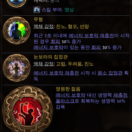
스킬 부여:
명상
무형
액체 감정
:
진노
,
혐오
,
선망
최근 2초 이내에
에너지 보호막 재충전
이 시작
된 경우
회피
50
% 증가
에너지 보호막
이 있는 동안
회피
30
% 증가
눈보라의 집정관
액체 감정
:
고립
,
두려움
,
진노
에너지 보호막 재충전
시작 시
원소 집정관
획
득
영원한 젊음
에너지 보호막
대신 생명력
재충전
플라스크
로 회복하는 생명력 50%
감폭