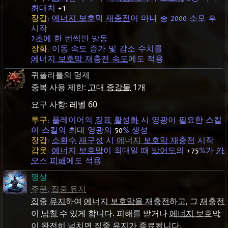
최대치
+1
장갑
:
에너지 보호막 재충전
이 마나 총 2000 소모 후
시작
2초에 한 번씩만 발동
장화
: 이동 속도 증가 및 감소 수치를
에너지 보호막 재충전 속도
에도 적용
퀴폴라틀의 명제
중복 사용 제한:
고대 증강물
1개
요구 사항:
레벨 60
투구
: 플레이어의
징표
활성화
시 영광이 필요한 스킬
이 스킬의 최대 영광의
50
% 생성
장갑
:
소환수
재구성
시
에너지 보호막 재충전
시작
갑옷
:
에너지 보호막
이 최대일 때
방어도
의
+75
%가
카
오스 피해
에도 적용
명상
주문
,
집중 유지
집중 유지
하여
에너지 보호막을 재충전
하고, 그
재충전
이
넘칠
수 있게 합니다. 피해를 받거나
에너지 보호막
이 완전히
넘치면
집중 유지
가 종료됩니다.