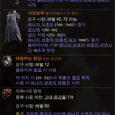
시작
석양법복
엘리멘탈리스트 로브
요구 사항:
레벨 45
,
72 지능
에너지 보호막
(100
—
140)
% 증가
정신력
+(30
—
40)
냉기
저항
+(25
—
35)
%
에너지 보호막 재충전 속도
1000
% 증가
플레이어의 기본
에너지 보호막
재충전 지연시
간
10
초로 변경
태동하는 희망
해동 호신부
요구 사항:
레벨 12
플레이어
동결
시 사용
적 처치 시
(20
—
25)
%의 확률로
충전
획득
사용 시
에너지 보호막 재충전
시작
지콰니의 명제
중복 사용 제한:
고대 증강물
1개
요구 사항:
레벨 60
투구
:
장착
한 투구의
아이템 에너지 보호막
2당 마나