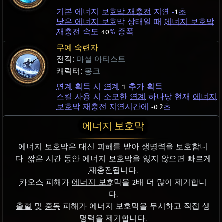
기본
에너지 보호막 재충전
지연 -
1
초
낮은 에너지 보호막
상태일 때
에너지 보호막
재충전 속도
40
% 증폭
무예 숙련자
전직:
마셜 아티스트
캐릭터:
몽크
연계
획득 시
연계
1
추가 획득
스킬 사용 시 소모한
연계
하나당 현재
에너지
보호막 재충전
지연시간에
-0.2
초
에너지 보호막
에너지 보호막은 대신 피해를 받아 생명력을 보호합니
다. 짧은 시간 동안 에너지 보호막을 잃지 않으면 빠르게
재충전
됩니다.
카오스
피해가
에너지 보호막
을 2배 더 많이 제거합니
다.
출혈
및
중독
피해가 에너지 보호막을 무시하고 직접 생
명력을 제거합니다.