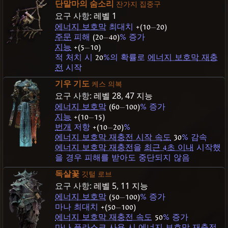
단말마의 숨소리
잔가지 집중구
요구 사항:
레벨 1
에너지 보호막
최대치
+(10
—
20)
주문
피해
(20
—
40)
% 증가
지능
+(5
—
10)
적 처치 시
20
%의 확률로
에너지 보호막 재충
전
시작
기우 기도
케스 의복
요구 사항:
레벨 28
,
47 지능
에너지 보호막
(60
—
100)
% 증가
지능
+(10
—
15)
번개
저항
+(10
—
20)
%
에너지 보호막 재충전 시작 속도
30
% 감속
에너지 보호막 재충전
을
최근 4초 이내
시작했
을 경우 피해를 받아도 중단되지 않음
독살꽃
깃털 로브
요구 사항:
레벨 5
,
11 지능
에너지 보호막
(50
—
100)
% 증가
마나 최대치
+(50
—
100)
에너지 보호막 재충전 속도
50
% 증가
마나
플라스크
사용 시
에너지 보호막 재충전