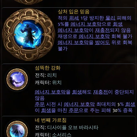
상처 입은 믿음
적의
위세
1당 방지한
물리
피해의
5%를
에너지 보호막
으로
회생
에너지 보호막
이
재충전
되지 않음
재생으로
에너지 보호막
회복 불가
에너지 보호막
을
방어도
위로 회복
불가
섬뜩한 강화
전직:
리치
캐릭터:
위치
에너지 보호막
을
희생
해도
재충전
이 중단되지
않음
주문
시전 시
에너지 보호막
최대치의
5
%
희생
이
희생
을 마친
주문
으로 주는 피해
30
% 증폭
네 번째 가르침
전직:
디사이플 오브 바라시타
캐릭터:
소서리스