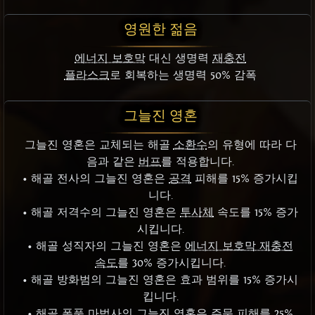
영원한 젊음
에너지 보호막
대신 생명력
재충전
플라스크
로 회복하는 생명력 50% 감폭
그늘진 영혼
그늘진 영혼은 교체되는 해골
소환수
의 유형에 따라 다
음과 같은
버프
를 적용합니다.
• 해골 전사의 그늘진 영혼은
공격
피해를 15% 증가시킵
니다.
• 해골 저격수의 그늘진 영혼은
투사체
속도를 15% 증가
시킵니다.
• 해골 성직자의 그늘진 영혼은
에너지 보호막 재충전
속도
를 30% 증가시킵니다.
• 해골 방화범의 그늘진 영혼은 효과 범위를 15% 증가시
킵니다.
• 해골 폭풍 마법사의 그늘진 영혼은 주문 피해를 25%